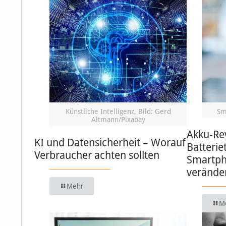
Künstliche Intelligenz, Bild: Gerd
Sm
Altmann/Pixabay
Akku-Re
KI und Datensicherheit – Worauf
Batterie
Verbraucher achten sollten
Smartph
verände
Mehr
M