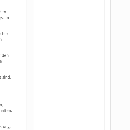
nden
s- in
scher
n
r den
ke
 sind.
n,
halten,
stung.