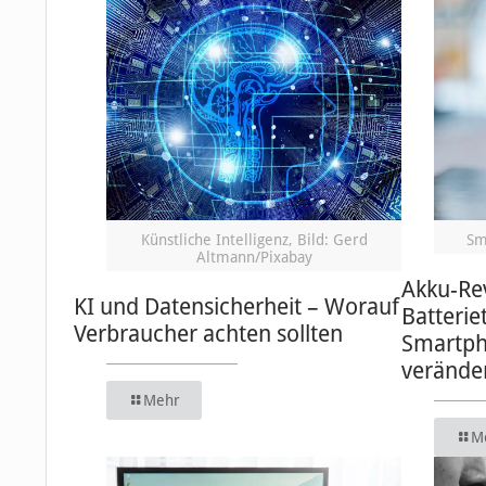
Künstliche Intelligenz, Bild: Gerd
Sm
Altmann/Pixabay
Akku-Re
KI und Datensicherheit – Worauf
Batterie
Verbraucher achten sollten
Smartph
verände
Mehr
M