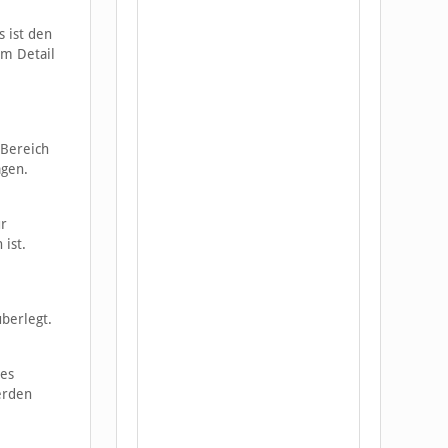
 ist den
im Detail
Bereich
agen.
ur
 ist.
überlegt.
ies
erden