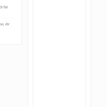
ch für
on, ihr