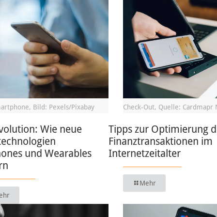
artphone, Bild: Pexels/Pixabay
Check-Out, Quelle: Cardmapr 
volution: Wie neue
Tipps zur Optimierung d
technologien
Finanztransaktionen im
ones und Wearables
Internetzeitalter
rn
Mehr
ehr