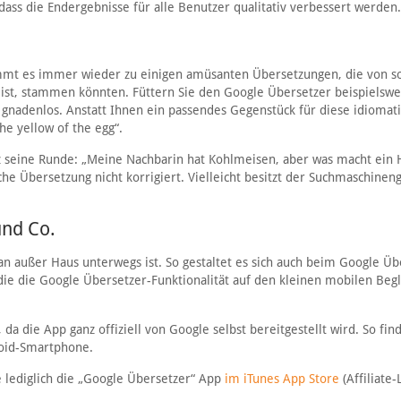
dass die Endergebnisse für alle Benutzer qualitativ verbessert werden.
ommt es immer wieder zu einigen amüsanten Übersetzungen, die von s
 ist, stammen könnten. Füttern Sie den Google Übersetzer beispielswe
r gnadenlos. Anstatt Ihnen ein passendes Gegenstück für diese idiomat
the yellow of the egg“.
z seine Runde: „Meine Nachbarin hat Kohlmeisen, aber was macht ein 
he Übersetzung nicht korrigiert. Vielleicht besitzt der Suchmaschineng
und Co.
außer Haus unterwegs ist. So gestaltet es sich auch beim Google Üb
die die Google Übersetzer-Funktionalität auf den kleinen mobilen Begl
 da die App ganz offiziell von Google selbst bereitgestellt wird. So fin
roid-Smartphone.
e lediglich die „Google Übersetzer“ App
im iTunes App Store
(Affiliate-