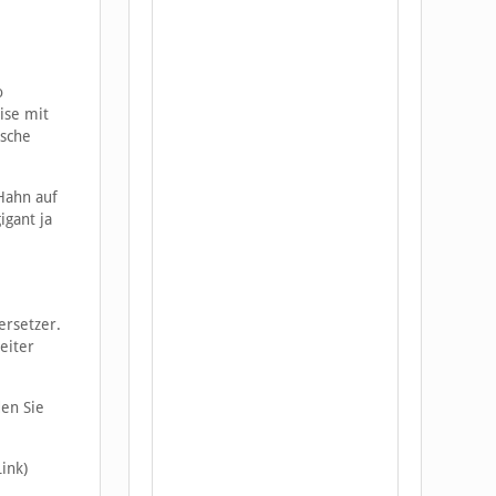
o
ise mit
ische
Hahn auf
igant ja
ersetzer.
eiter
den Sie
Link)