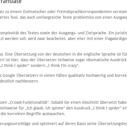
ranslate
Ersatz zu einem Dolmetscher oder Fremdsprachkorrespondenten versta
ertes Tool, das auch umfangreiche Texte problemlos von einer Ausgang
omplexität des Textes sowie der Ausgangs- und Zielsprache. Ein juristi
tzt werden soll, wird zwar bearbeitet, aber eher mit einer fragwürdige
s. Eine Übersetzung von der deutschen in die englische Sprache ist fü
 ist hier, dass der Übersetzer teilweise sogar idiomatische Ausdrüc
I think I spider“ sondern „I think I’m crazy“.
Google Übersetzers in vielen Fällen qualitativ hochwertig und korrekt
deutlich nachbessern.
ssen „Crowd-Funktionalität“. Sobald Sie einen Abschnitt übersetzt habe
elsweise für „Ich glaub, ich spinne“ den Ausdruck „I think I spider“ er
 die korrekten Begriffe austauschen.
erungsvorschläge und optimiert auf deren Basis seine Übersetzungslei