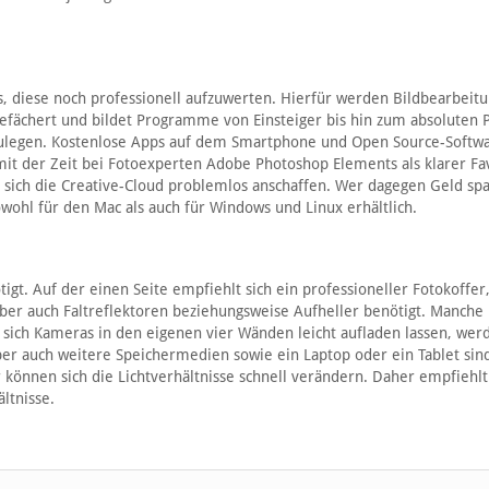
es, diese noch professionell aufzuwerten. Hierfür werden Bildbearbeitu
gefächert und bildet Programme von Einsteiger bis hin zum absoluten P
inzulegen. Kostenlose Apps auf dem Smartphone und Open Source-Softw
 mit der Zeit bei Fotoexperten Adobe Photoshop Elements als klarer Fa
sst sich die Creative-Cloud problemlos anschaffen. Wer dagegen Geld sp
ohl für den Mac als auch für Windows und Linux erhältlich.
igt. Auf der einen Seite empfiehlt sich ein professioneller Fotokoffer
ber auch Faltreflektoren beziehungsweise Aufheller benötigt. Manche
d sich Kameras in den eigenen vier Wänden leicht aufladen lassen, wer
ber auch weitere Speichermedien sowie ein Laptop oder ein Tablet sin
 können sich die Lichtverhältnisse schnell verändern. Daher empfiehlt
ältnisse.