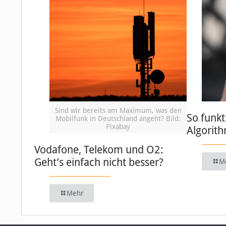
Sind wir bereits am Maximum, was den
So funkt
Mobilfunk in Deutschland angeht? Bild:
Pixabay
Algorit
Vodafone, Telekom und O2:
Geht’s einfach nicht besser?
M
Mehr