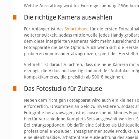
Welche Ausstattung wird für Einsteiger benötigt? Wie hoc
Die richtige Kamera auswählen
Für Anfänger ist das
Smartphone
für die ersten Fotoaufna
weiterentwickelt, sodass mittlerweile jedes Handy großart
dem diese integrierten Kameras nicht mehr ausreichend si
Fotoapparate die beste Option. Auch wenn sich die Herst
probieren voneinander abzugrenzen, spielt der Herstelle
Vielmehr ist darauf zu achten, dass die neue Kamera mit 
erzeugt, die Akkus hochwertig sind und der Autofokus mö
Kompaktkameras, die preislich ab 500 € beginnen.
Das Fotostudio für Zuhause
Neben dem richtigen Fotoapparat wird auch ein kleines Fot
erforderlich, Unsummen an Geld zu investieren, sodass am
Fotografie heranzuwagen, ist es ausreichend, kleines Eq
hierfür verschiedene Komplett-Sets ausgewählt werden. S
Belichtungsoptionen. Ob dafür eine Softbox als Lichtquell
professionelle YouTuber, Instagrammer sowie Produkt- und 
eine gleichmäßige, schattenfreie Ausleuchtung des abgebil