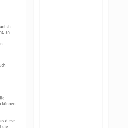
unlich
ht, an
en
n
uch
lle
en können
ass diese
f die