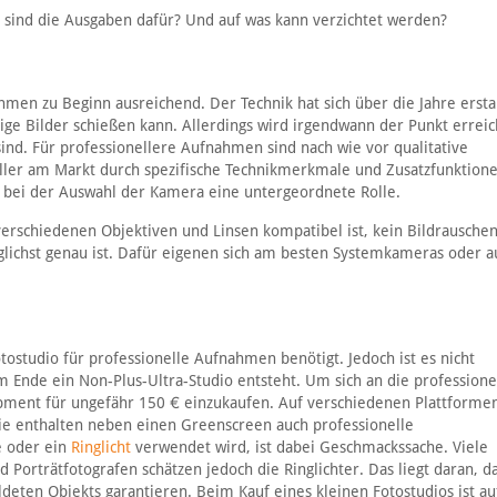
h sind die Ausgaben dafür? Und auf was kann verzichtet werden?
hmen zu Beginn ausreichend. Der Technik hat sich über die Jahre ersta
ige Bilder schießen kann. Allerdings wird irgendwann der Punkt erreic
nd. Für professionellere Aufnahmen sind nach wie vor qualitative
eller am Markt durch spezifische Technikmerkmale und Zusatzfunktion
r bei der Auswahl der Kamera eine untergeordnete Rolle.
verschiedenen Objektiven und Linsen kompatibel ist, kein Bildrausche
glichst genau ist. Dafür eigenen sich am besten Systemkameras oder a
ostudio für professionelle Aufnahmen benötigt. Jedoch ist es nicht
 Ende ein Non-Plus-Ultra-Studio entsteht. Um sich an die professione
uipment für ungefähr 150 € einzukaufen. Auf verschiedenen Plattform
ie enthalten neben einen Greenscreen auch professionelle
e oder ein
Ringlicht
verwendet wird, ist dabei Geschmackssache. Viele
Porträtfotografen schätzen jedoch die Ringlichter. Das liegt daran, d
deten Objekts garantieren. Beim Kauf eines kleinen Fotostudios ist au