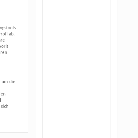
ngstools
rofi ab.
are
vorit
aren
, um die
den
d
 sich