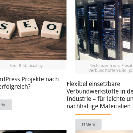
Seo, Bild: pixabay
Rechenzentrum: Einsat
Verbundstoffen Bild: p
rdPress Projekte nach
Flexibel einsetzbare
erfolgreich?
Verbundwerkstoffe in d
Industrie – für leichte u
ehr
nachhaltige Materialien
Mehr