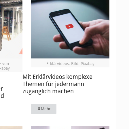
z von
Erklärvideos, Bild: Pixabay
ixabay
Mit Erklärvideos komplexe
Themen für jedermann
er
zugänglich machen
nd
Mehr