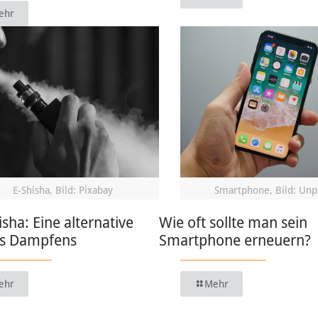
ehr
E-Shisha, Bild: Pixabay
Smartphone, Bild: Unp
isha: Eine alternative
Wie oft sollte man sein
s Dampfens
Smartphone erneuern?
ehr
Mehr