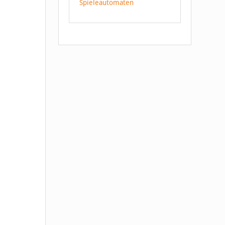
Spieleautomaten