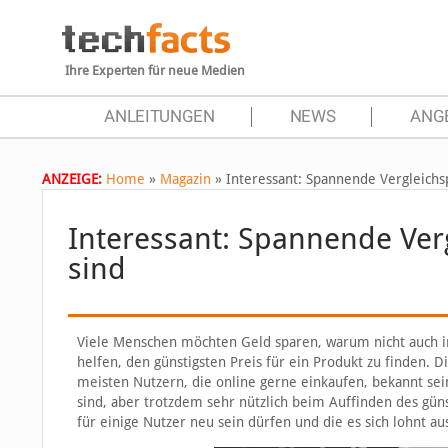
Ihre Experten für neue Medien
ANLEITUNGEN
NEWS
ANG
ANZEIGE:
Home
»
Magazin
»
Interessant: Spannende Vergleichsp
Interessant: Spannende Verg
sind
Viele Menschen möchten Geld sparen, warum nicht auch im 
helfen, den günstigsten Preis für ein Produkt zu finden. 
meisten Nutzern, die online gerne einkaufen, bekannt sein
sind, aber trotzdem sehr nützlich beim Auffinden des güns
für einige Nutzer neu sein dürfen und die es sich lohnt a