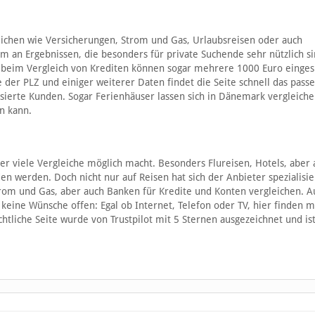
gleichen wie Versicherungen, Strom und Gas, Urlaubsreisen oder auch
m an Ergebnissen, die besonders für private Suchende sehr nützlich si
nd beim Vergleich von Krediten können sogar mehrere 1000 Euro einges
 der PLZ und einiger weiterer Daten findet die Seite schnell das pass
sierte Kunden. Sogar Ferienhäuser lassen sich in Dänemark vergleiche
n kann.
der viele Vergleiche möglich macht. Besonders Flureisen, Hotels, aber
n werden. Doch nicht nur auf Reisen hat sich der Anbieter spezialisie
trom und Gas, aber auch Banken für Kredite und Konten vergleichen. 
 keine Wünsche offen: Egal ob Internet, Telefon oder TV, hier finden 
chtliche Seite wurde von Trustpilot mit 5 Sternen ausgezeichnet und is