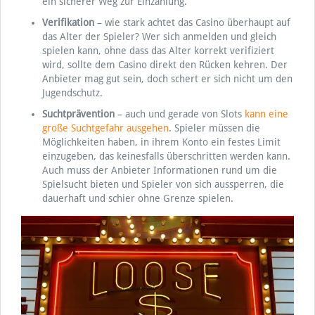
ein sicherer Weg zur Einzahlung.
Verifikation
– wie stark achtet das Casino überhaupt auf
das Alter der Spieler? Wer sich anmelden und gleich
spielen kann, ohne dass das Alter korrekt verifiziert
wird, sollte dem Casino direkt den Rücken kehren. Der
Anbieter mag gut sein, doch schert er sich nicht um den
Jugendschutz.
Suchtprävention
– auch und gerade von Slots
kann eine
große Suchtgefahr ausgehen
. Spieler müssen die
Möglichkeiten haben, in ihrem Konto ein festes Limit
einzugeben, das keinesfalls überschritten werden kann.
Auch muss der Anbieter Informationen rund um die
Spielsucht bieten und Spieler von sich aussperren, die
dauerhaft und schier ohne Grenze spielen.