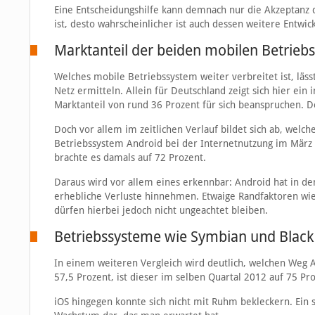
Eine Entscheidungshilfe kann demnach nur die Akzeptanz 
ist, desto wahrscheinlicher ist auch dessen weitere Entwic
Marktanteil der beiden mobilen Betrieb
Welches mobile Betriebssystem weiter verbreitet ist, läs
Netz ermitteln. Allein für Deutschland zeigt sich hier ei
Marktanteil von rund 36 Prozent für sich beanspruchen. 
Doch vor allem im zeitlichen Verlauf bildet sich ab, welc
Betriebssystem Android bei der Internetnutzung im März 
brachte es damals auf 72 Prozent.
Daraus wird vor allem eines erkennbar: Android hat in d
erhebliche Verluste hinnehmen. Etwaige Randfaktoren w
dürfen hierbei jedoch nicht ungeachtet bleiben.
Betriebssysteme wie Symbian und Blac
In einem weiteren Vergleich wird deutlich, welchen Weg 
57,5 Prozent, ist dieser im selben Quartal 2012 auf 75 Pr
iOS hingegen konnte sich nicht mit Ruhm bekleckern. Ein s