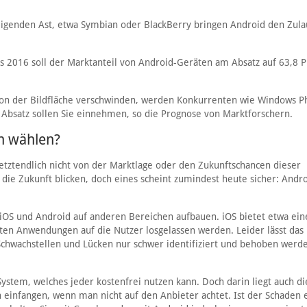
igenden Ast, etwa Symbian oder BlackBerry bringen Android den Zula
is 2016 soll der Marktanteil von Android-Geräten am Absatz auf 63,8 
 von der Bildfläche verschwinden, werden Konkurrenten wie Windows 
 Absatz sollen Sie einnehmen, so die Prognose von Marktforschern.
ch wählen?
 letztendlich nicht von der Marktlage oder den Zukunftschancen dieser
ie Zukunft blicken, doch eines scheint zumindest heute sicher: Andr
iOS und Android auf anderen Bereichen aufbauen. iOS bietet etwa ein
ten Anwendungen auf die Nutzer losgelassen werden. Leider lässt das
Schwachstellen und Lücken nur schwer identifiziert und behoben werd
ystem, welches jeder kostenfrei nutzen kann. Doch darin liegt auch di
einfangen, wenn man nicht auf den Anbieter achtet. Ist der Schaden e