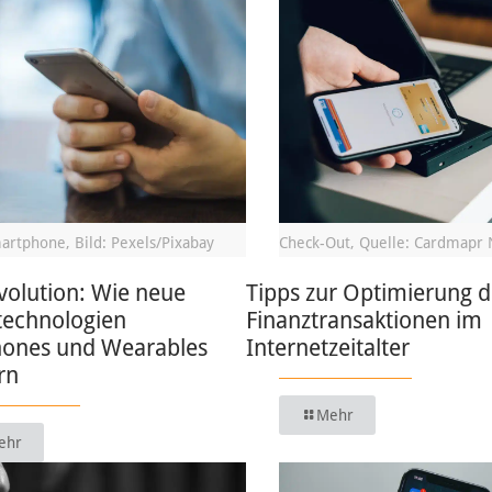
artphone, Bild: Pexels/Pixabay
Check-Out, Quelle: Cardmapr 
volution: Wie neue
Tipps zur Optimierung d
technologien
Finanztransaktionen im
ones und Wearables
Internetzeitalter
rn
Mehr
ehr