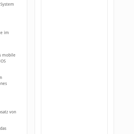
 System
te im
s mobile
iOS
en
ones
bsatz von
 das