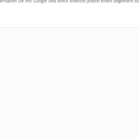
r erhalten Sie mit Google und somit Android jedoch einen ungemein st