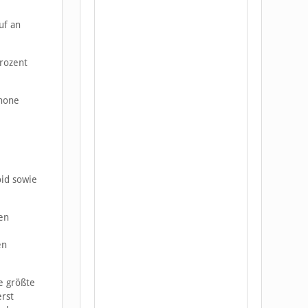
uf an
Prozent
Phone
oid sowie
en
en
e größte
rst