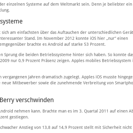
der einzelnen Systeme auf dem Weltmarkt sein. Denn je beliebter ein
klung.
ssysteme
st sich am einfachsten über das Auftauchen der unterschiedlichen Gerä
n interessanter Stand. Im November 2012 konnte iOS hier „nur“ einen
Demgegenüber brachte es Android auf starke 53 Prozent.
hen Sprung die beiden Betriebssysteme hinter sich haben. So konnte da
2009 nur 0,9 Prozent Präsenz zeigen. Apples mobiles Betriebssystem 
en vergangenen Jahren dramatisch zugelegt. Apples iOS musste hingeg
ie neue Mitbewerber sowie die zunehmende Verbreitung von Smartph
kBerry verschwinden
Android nehmen kann. Brachte man es im 3. Quartal 2011 auf einen A
ozent gestiegen.
chwacher Anstieg von 13,8 auf 14,9 Prozent stellt mit Sicherheit nicht