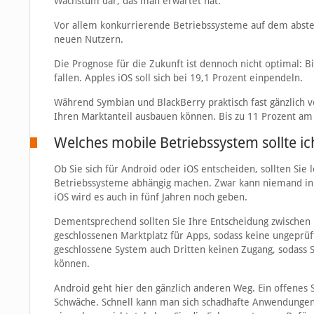
Wachstum dar, das man erwartet hat.
Vor allem konkurrierende Betriebssysteme auf dem abste
neuen Nutzern.
Die Prognose für die Zukunft ist dennoch nicht optimal: B
fallen. Apples iOS soll sich bei 19,1 Prozent einpendeln.
Während Symbian und BlackBerry praktisch fast gänzlich
Ihren Marktanteil ausbauen können. Bis zu 11 Prozent am
Welches mobile Betriebssystem sollte i
Ob Sie sich für Android oder iOS entscheiden, sollten Sie
Betriebssysteme abhängig machen. Zwar kann niemand in d
iOS wird es auch in fünf Jahren noch geben.
Dementsprechend sollten Sie Ihre Entscheidung zwischen 
geschlossenen Marktplatz für Apps, sodass keine ungeprüf
geschlossene System auch Dritten keinen Zugang, sodass 
können.
Android geht hier den gänzlich anderen Weg. Ein offenes S
Schwäche. Schnell kann man sich schadhafte Anwendungen 