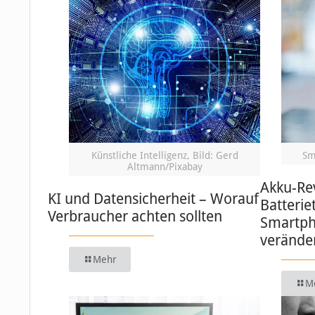
Künstliche Intelligenz, Bild: Gerd
Sm
Altmann/Pixabay
Akku-Re
KI und Datensicherheit – Worauf
Batterie
Verbraucher achten sollten
Smartph
verände
Mehr
M