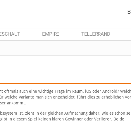
B
ESCHAUT
EMPIRE
TELLERRAND
t oftmals auch eine wichtige Frage im Raum. iOS oder Android? Welc
r welche Variante man sich entscheidet, führt dies zu erheblichen Vo
esser ankommt.
ssystem ist, zieht in der gleichen Aufmachung daher, wie es schon sei
Es gibt in diesem Spiel keinen klaren Gewinner oder Verlierer. Beide