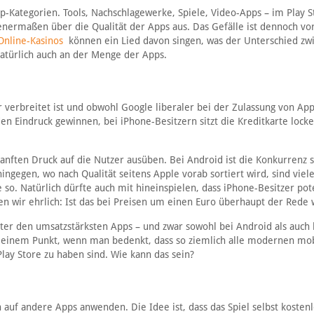
pp-Kategorien. Tools, Nachschlagewerke, Spiele, Video-Apps – im Play S
enermaßen über die Qualität der Apps aus. Das Gefälle ist dennoch v
Online-Kasinos
können ein Lied davon singen, was der Unterschied zw
atürlich auch an der Menge der Apps.
verbreitet ist und obwohl Google liberaler bei der Zulassung von Apps 
en Eindruck gewinnen, bei iPhone-Besitzern sitzt die Kreditkarte locke
 sanften Druck auf die Nutzer ausüben. Bei Android ist die Konkurrenz 
ingegen, wo nach Qualität seitens Apple vorab sortiert wird, sind viel
e so. Natürlich dürfte auch mit hineinspielen, dass iPhone-Besitzer pot
n wir ehrlich: Ist das bei Preisen um einen Euro überhaupt der Rede 
nter den umsatzstärksten Apps – und zwar sowohl bei Android als auch 
u einem Punkt, wenn man bedenkt, dass so ziemlich alle modernen mo
ay Store zu haben sind. Wie kann das sein?
h auf andere Apps anwenden. Die Idee ist, dass das Spiel selbst kostenl