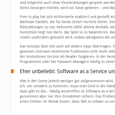
und möglichst auch ohne Einschränkungen gespielt werde
Items besorgen möchte, wird zur Kasse gebeten – und dav
Free to play hat sich mittlerweile etabliert und genießt e
Methode handelt, die für beide Seiten Vorteile bietet. De
Rückzahlungen zu tun, bekommt dafür alleine deshalb, weil 
Kunststück liegt nun darin, das Spiel so zu balancieren, da
relativ unattraktiv gemacht wird, sodass wenigstens die u
Das Konzept lässt sich auch auf andere Apps übertragen. T
gewissen Zeitraum bestimmte Funktionen nicht mehr anbie
der kostenlosen Version als Reader fungieren, in der beza
Programmen oder bei Passwort-Managern häufig zu sehen
Eher unbeliebt: Software as a Service un
Was in der Szene jedoch weniger gut aufgenommen wird, is
d.h. um vorwärts zu kommen, muss man Geld in die Hand n
Apps gibt es das – häufig anzutreffen ist Software-as-a-S
genommen aber nur ihre Einnahmen sichern. Das Problem 
einen Zehner im Monat kostet, dann fällt es schwer zu ver