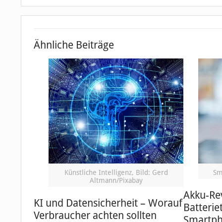
Ähnliche Beiträge
Künstliche Intelligenz, Bild: Gerd
Sm
Altmann/Pixabay
Akku-Re
KI und Datensicherheit – Worauf
Batterie
Verbraucher achten sollten
Smartph