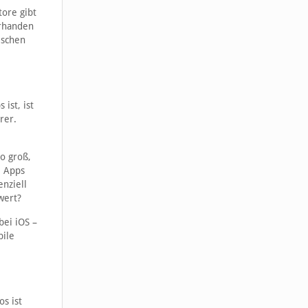
tore gibt
orhanden
ischen
ist, ist
rer.
so groß,
e Apps
enziell
wert?
bei iOS –
bile
os ist