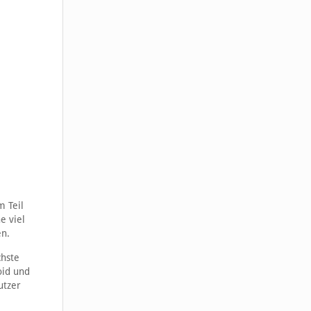
m Teil
e viel
en.
chste
oid und
utzer