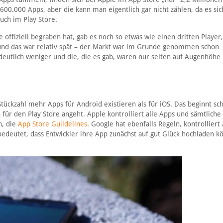
600.000 Apps, aber die kann man eigentlich gar nicht zählen, da es sic
uch im Play Store.
fiziell begraben hat, gab es noch so etwas wie einen dritten Player,
 und das war relativ spät – der Markt war im Grunde genommen schon
deutlich weniger und die, die es gab, waren nur selten auf Augenhöhe
ückzahl mehr Apps für Android existieren als für iOS. Das beginnt sc
n für den Play Store angeht. Apple kontrolliert alle Apps und sämtlich
n, die
App Store Guildelines
. Google hat ebenfalls Regeln, kontrolliert 
edeutet, dass Entwickler ihre App zunächst auf gut Glück hochladen k