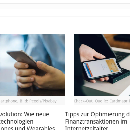
artphone, Bild: Pexels/Pixabay
Check-Out, Quelle: Cardmapr 
volution: Wie neue
Tipps zur Optimierung d
technologien
Finanztransaktionen im
ones und Wearables
Internetzeitalter