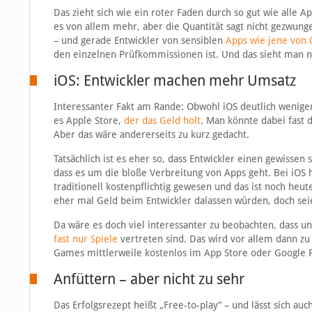
Das zieht sich wie ein roter Faden durch so gut wie alle A
es von allem mehr, aber die Quantität sagt nicht gezwung
– und gerade Entwickler von sensiblen
Apps wie jene von 
den einzelnen Prüfkommissionen ist. Und das sieht man n
iOS: Entwickler machen mehr Umsatz
Interessanter Fakt am Rande: Obwohl iOS deutlich weniger 
es Apple Store,
der das Geld holt
. Man könnte dabei fast d
Aber das wäre andererseits zu kurz gedacht.
Tatsächlich ist es eher so, dass Entwickler einen gewissen
dass es um die bloße Verbreitung von Apps geht. Bei iOS h
traditionell kostenpflichtig gewesen und das ist noch heut
eher mal Geld beim Entwickler dalassen würden, doch seie
Da wäre es doch viel interessanter zu beobachten, dass u
fast nur Spiele
vertreten sind. Das wird vor allem dann z
Games mittlerweile kostenlos im App Store oder Google Pl
Anfüttern – aber nicht zu sehr
Das Erfolgsrezept heißt „Free-to-play“ – und lässt sich auc