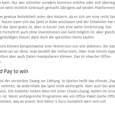
n kann. Nur wer schneller vorwärts kommen möchte oder sich überle
on wird reichlich Gebrauch gemacht (übrigens auf beiden Plattformen)
ine gewisse Beliebtheit unter den Nutzern, da es sich um eine recht fai
r Nutzer kann sich das Spiel in Ruhe anschauen und der Entwickler hat 
das Spiel gratis ist, aber in kurzer Zeit eine weite Verbreitung. Das
ss Fortschritt auch ohne Investitionen von Geld möglich ist, aber gleichz
ngeduldigen Nutzer dann doch die speziellen Items kaufen.
ools können beispielsweise eine Testversion von sich anbieten, die na
tet (es sei denn, man bezahlt die Vollversion). Oder man nimmt Apps
hlten aber auch Daten manipulieren können. Das ist etwa bei Office-
.
d Pay to win
t der versteckte Zwang zur Zahlung. In Spielen heißt das oftmals „Pay
ehmen, da andernfalls das Spiel nicht weitergeht. Aber auch bei an
ervice. Die Anbieter locken dann mit einer Cloud-Lösung, wollen im Gr
ist: Wenn umfangreiche Programme wie ein Office-Paket (siehe Offic
stehen, was an einem Text-Editor 5 Euro monatlich wert sein soll.