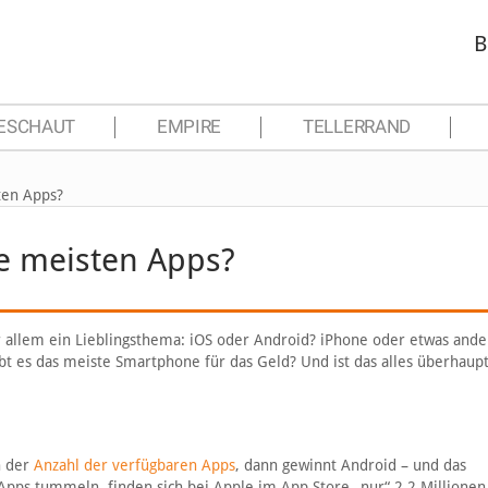
B
ESCHAUT
EMPIRE
TELLERRAND
ten Apps?
ie meisten Apps?
allem ein Lieblingsthema: iOS oder Android? iPhone oder etwas and
t es das meiste Smartphone für das Geld? Und ist das alles überhaupt
h der
Anzahl der verfügbaren Apps
, dann gewinnt Android – und das
Apps tummeln, finden sich bei Apple im App Store „nur“ 2,2 Millionen 