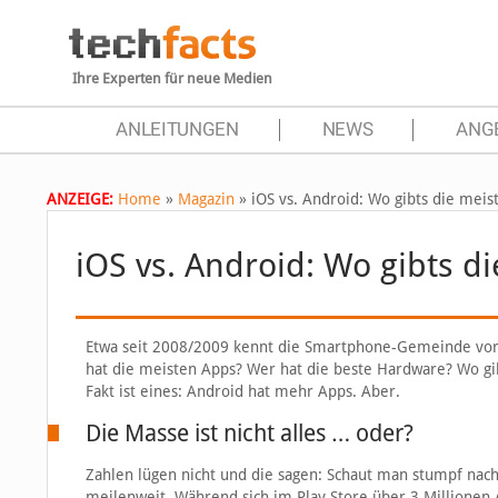
Ihre Experten für neue Medien
ANLEITUNGEN
NEWS
ANG
ANZEIGE:
Home
»
Magazin
»
iOS vs. Android: Wo gibts die meis
iOS vs. Android: Wo gibts d
Etwa seit 2008/2009 kennt die Smartphone-Gemeinde vor 
hat die meisten Apps? Wer hat die beste Hardware? Wo gib
Fakt ist eines: Android hat mehr Apps. Aber.
Die Masse ist nicht alles … oder?
Zahlen lügen nicht und die sagen: Schaut man stumpf nac
meilenweit. Während sich im Play Store über 3 Millionen 