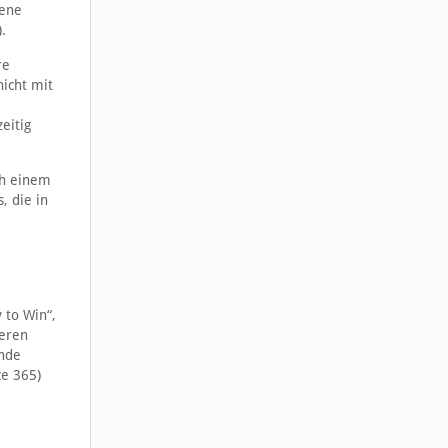
gene
.
re
nicht mit
eitig
ch einem
, die in
 to Win“,
deren
unde
e 365)