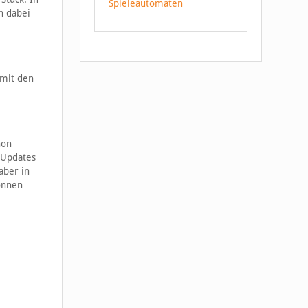
Spieleautomaten
h dabei
 mit den
hon
e Updates
aber in
önnen