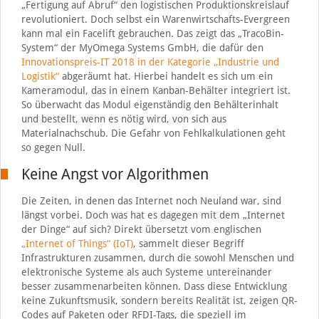
„Fertigung auf Abruf“ den logistischen Produktionskreislauf
revolutioniert. Doch selbst ein Warenwirtschafts-Evergreen
kann mal ein Facelift gebrauchen. Das zeigt das „TracoBin-
System“ der MyOmega Systems GmbH, die dafür den
Innovationspreis-IT 2018 in der Kategorie „Industrie und
Logistik“
abgeräumt hat. Hierbei handelt es sich um ein
Kameramodul, das in einem Kanban-Behälter integriert ist.
So überwacht das Modul eigenständig den Behälterinhalt
und bestellt, wenn es nötig wird, von sich aus
Materialnachschub. Die Gefahr von Fehlkalkulationen geht
so gegen Null.
Keine Angst vor Algorithmen
Die Zeiten, in denen das Internet noch Neuland war, sind
längst vorbei. Doch was hat es dagegen mit dem „Internet
der Dinge“ auf sich? Direkt übersetzt vom englischen
„Internet of Things“ (IoT)
, sammelt dieser Begriff
Infrastrukturen zusammen, durch die sowohl Menschen und
elektronische Systeme als auch Systeme untereinander
besser zusammenarbeiten können. Dass diese Entwicklung
keine Zukunftsmusik, sondern bereits Realität ist, zeigen QR-
Codes auf Paketen oder RFDI-Tags, die speziell im