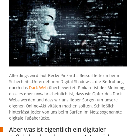
Allerdings wird laut Becky Pinkard – Ressortleiterin beim
Sicherheits-Unternehmen Digital Shadows – die Bedrohung
durch das
Dark Web
überbewertet. Pinkard ist der Meinung,
dass es eher unwahrscheinlich ist, dass wir Opfer des Dark
Webs werden und dass wir uns lieber Sorgen um unsere
eigenen Online-Aktivitäten machen sollten. Schließlich
hinterlässt jeder von uns beim Surfen im Netz sogenannte
digitale Fußabdrücke.
Aber was ist eigentlich ein digitaler