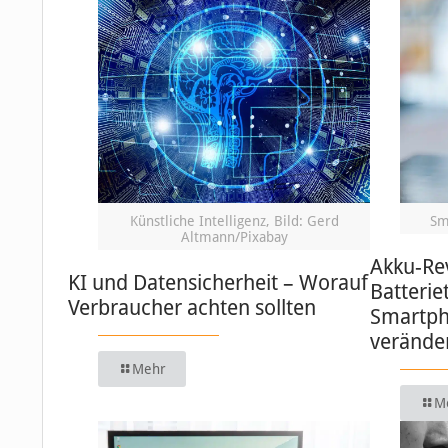
Künstliche Intelligenz, Bild: Gerd
Sm
Altmann/Pixabay
Akku-Re
KI und Datensicherheit – Worauf
Batterie
Verbraucher achten sollten
Smartph
verände
Mehr
M