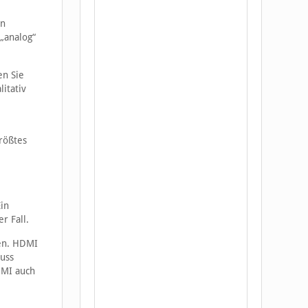
in
 „analog“
en Sie
itativ
rößtes
Ein
r Fall.
len. HDMI
luss
DMI auch