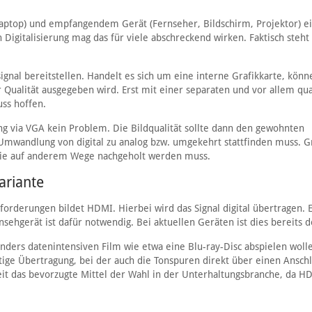
ptop) und empfangendem Gerät (Fernseher, Bildschirm, Projektor) e
 Digitalisierung mag das für viele abschreckend wirken. Faktisch steht
gnal bereitstellen. Handelt es sich um eine interne Grafikkarte, könn
 Qualität ausgegeben wird. Erst mit einer separaten und vor allem qual
ss hoffen.
ung via VGA kein Problem. Die Bildqualität sollte dann den gewohnten
mwandlung von digital zu analog bzw. umgekehrt stattfinden muss. G
die auf anderem Wege nachgeholt werden muss.
ariante
nforderungen bildet HDMI. Hierbei wird das Signal digital übertragen. 
hgerät ist dafür notwendig. Bei aktuellen Geräten ist dies bereits de
nders datenintensiven Film wie etwa eine Blu-ray-Disc abspielen wol
tige Übertragung, bei der auch die Tonspuren direkt über einen Ansch
t das bevorzugte Mittel der Wahl in der Unterhaltungsbranche, da H