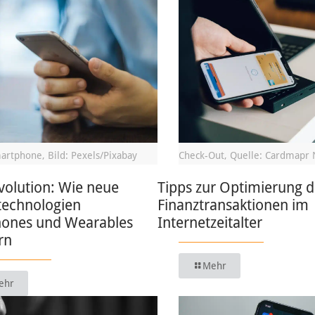
artphone, Bild: Pexels/Pixabay
Check-Out, Quelle: Cardmapr 
volution: Wie neue
Tipps zur Optimierung d
technologien
Finanztransaktionen im
ones und Wearables
Internetzeitalter
rn
Mehr
ehr