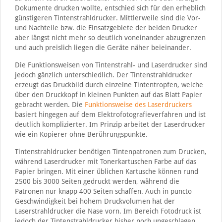
Dokumente drucken wollte, entschied sich für den erheblich
günstigeren Tintenstrahldrucker. Mittlerweile sind die Vor-
und Nachteile bzw. die Einsatzgebiete der beiden Drucker
aber längst nicht mehr so deutlich voneinander abzugrenzen
und auch preislich liegen die Geräte näher beieinander.
Die Funktionsweisen von Tintenstrahl- und Laserdrucker sind
jedoch gänzlich unterschiedlich. Der Tintenstrahldrucker
erzeugt das Druckbild durch einzelne Tintentropfen, welche
über den Druckkopf in kleinen Punkten auf das Blatt Papier
gebracht werden. Die
Funktionsweise des Laserdruckers
basiert hingegen auf dem Elektrofotografieverfahren und ist
deutlich komplizierter. Im Prinzip arbeitet der Laserdrucker
wie ein Kopierer ohne Berührungspunkte.
Tintenstrahldrucker benötigen Tintenpatronen zum Drucken,
während Laserdrucker mit Tonerkartuschen Farbe auf das
Papier bringen. Mit einer üblichen Kartusche können rund
2500 bis 3000 Seiten gedruckt werden, während die
Patronen nur knapp 400 Seiten schaffen. Auch in puncto
Geschwindigkeit bei hohem Druckvolumen hat der
Laserstrahldrucker die Nase vorn. Im Bereich Fotodruck ist
jedoch der Tintenstrahldrucker bisher noch ungeschlagen