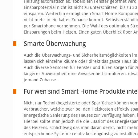
Heizung automatisch ab, sobald ein Fenster geöffnet wird
Einsparpotenzial nicht ist nicht zu unterschätzen, bis z
einsparen. Weiterhin ermöglichen Smart Home Komponent
nicht mehr in ein kaltes Zuhause kommt. Selbstverständlic
per Smartphone vornehmen. Die Wahl des optimalen Stroman
Einsparungen beim Heizen. Einen guten Überblick über A
Smarte Überwachung
Auch die Überwachungs- und Sicherheitsmöglichkeiten im
lassen sich einzelne Räume oder direkt das ganze Haus üb
Auch diverse Sensoren für Fenster und Türen sorgen für zu
längerer Abwesenheit eine Anwesenheit simulieren, etwa mi
jemand Zuhause.
Für wen sind Smart Home Produkte inte
Nicht nur Technikbegeisterte oder Sparfüchse können vo
Verbraucher, welche zwar bei den Heizkosten effektiv spar
energetische Sanierung des Hauses zur Verfügung haben, 
Hierbei sollte man jedoch nie die „Basics“ des Energiesp
des Heizens, schlichtweg das man daran denkt, nicht mehr
entsprechende Systeme relativ kostengünstig zu installier