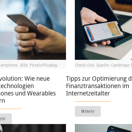
artphone, Bild: Pexels/Pixabay
Check-Out, Quelle: Cardmapr 
volution: Wie neue
Tipps zur Optimierung d
technologien
Finanztransaktionen im
ones und Wearables
Internetzeitalter
rn
Mehr
ehr