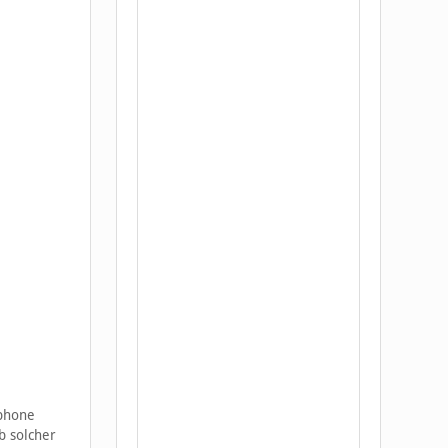
tphone
b solcher