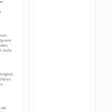
zer
n,
trom.
 System
erden,
t leicht
 möglich,
gehören
n.
 die