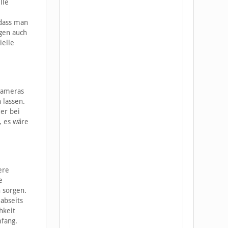
lle
dass man
ngen auch
ielle
Kameras
 lassen.
der bei
, es wäre
ere
e
 sorgen.
 abseits
hkeit
mfang.