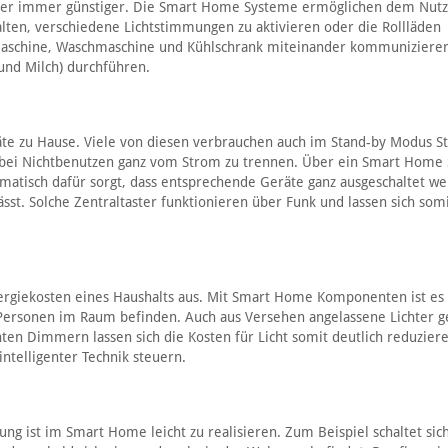
cher immer günstiger. Die Smart Home Systeme ermöglichen dem Nut
lten, verschiedene Lichtstimmungen zu aktivieren oder die Rollläden
emaschine, Waschmaschine und Kühlschrank miteinander kommuniziere
und Milch) durchführen.
äte zu Hause. Viele von diesen verbrauchen auch im Stand-by Modus S
te bei Nichtbenutzen ganz vom Strom zu trennen. Über ein Smart Home
utomatisch dafür sorgt, dass entsprechende Geräte ganz ausgeschaltet w
st. Solche Zentraltaster funktionieren über Funk und lassen sich somi
ergiekosten eines Haushalts aus. Mit Smart Home Komponenten ist es
ch Personen im Raum befinden. Auch aus Versehen angelassene Lichter 
ten Dimmern lassen sich die Kosten für Licht somit deutlich reduziere
ntelligenter Technik steuern.
g ist im Smart Home leicht zu realisieren. Zum Beispiel schaltet sich