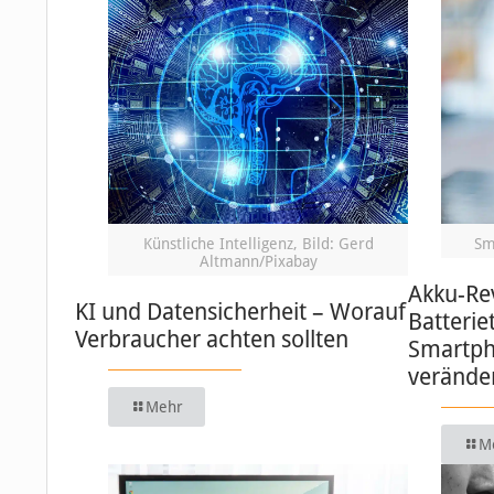
Künstliche Intelligenz, Bild: Gerd
Sm
Altmann/Pixabay
Akku-Re
KI und Datensicherheit – Worauf
Batterie
Verbraucher achten sollten
Smartph
verände
Mehr
M