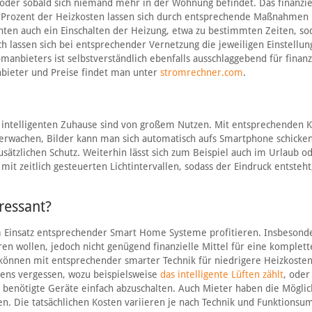
 oder sobald sich niemand mehr in der Wohnung befindet. Das finanzie
u 30 Prozent der Heizkosten lassen sich durch entsprechende Maßnahmen
en auch ein Einschalten der Heizung, etwa zu bestimmten Zeiten, so
h lassen sich bei entsprechender Vernetzung die jeweiligen Einstellu
bieters ist selbstverständlich ebenfalls ausschlaggebend für finanz
nbieter und Preise findet man unter
stromrechner.com
.
 intelligenten Zuhause sind von großem Nutzen. Mit entsprechenden 
erwachen, Bilder kann man sich automatisch aufs Smartphone schicken
sätzlichen Schutz. Weiterhin lässt sich zum Beispiel auch im Urlaub o
t zeitlich gesteuerten Lichtintervallen, sodass der Eindruck entsteht
ressant?
m Einsatz entsprechender Smart Home Systeme profitieren. Insbesond
en wollen, jedoch nicht genügend finanzielle Mittel für eine komplett
können mit entsprechender smarter Technik für niedrigere Heizkosten
arens vergessen, wozu beispielsweise
das intelligente Lüften zählt
, oder
 benötigte Geräte einfach abzuschalten. Auch Mieter haben die Möglic
en. Die tatsächlichen Kosten variieren je nach Technik und Funktionsu