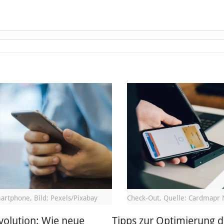
artphone, Bild: Pexels/Pixabay
Check-Out, Quelle: Cardmapr 
volution: Wie neue
Tipps zur Optimierung d