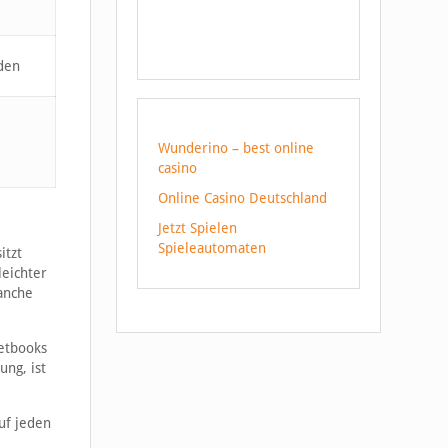
nden
Wunderino – best online
casino
Online Casino Deutschland
Jetzt Spielen
Spieleautomaten
itzt
leichter
anche
Netbooks
ung, ist
uf jeden