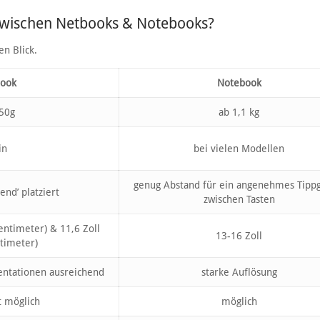
 zwischen Netbooks & Notebooks?
en Blick.
book
Notebook
50g
ab 1,1 kg
in
bei vielen Modellen
genug Abstand für ein angenehmes Tipp
end’ platziert
zwischen Tasten
entimeter) & 11,6 Zoll
13-16 Zoll
timeter)
sentationen ausreichend
starke Auflösung
t möglich
möglich