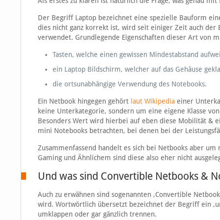
Als erstes zu klären ist natürlich die Frage, was genau mi
Der Begriff Laptop bezeichnet eine spezielle Bauform ei
dies nicht ganz korrekt ist, wird seit einiger Zeit auch der
verwendet. Grundlegende Eigenschaften dieser Art von m
Tasten, welche einen gewissen Mindestabstand aufw
ein Laptop Bildschirm, welcher auf das Gehäuse gek
die ortsunabhängige Verwendung des Notebooks.
Ein Netbook hingegen gehört
laut Wikipedia
einer Unterka
keine Unterkategorie, sondern um eine eigene Klasse vo
Besonders Wert wird hierbei auf eben diese Mobilität & e
mini Notebooks betrachten, bei denen bei der Leistungs
Zusammenfassend handelt es sich bei Netbooks aber um re
Gaming und Ähnlichem sind diese also eher nicht ausgeleg
Und was sind Convertible Netbooks & N
Auch zu erwähnen sind sogenannten ‚Convertible Netbook
wird. Wortwörtlich übersetzt bezeichnet der Begriff ein ‚u
umklappen oder gar gänzlich trennen.