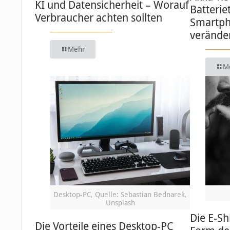
KI und Datensicherheit – Worauf
Batterie
Verbraucher achten sollten
Smartph
verände
Mehr
M
Desktop-PC, Quelle: Sebastian Bednarek,
Unsplash
Die E-Sh
Die Vorteile eines Desktop-PC