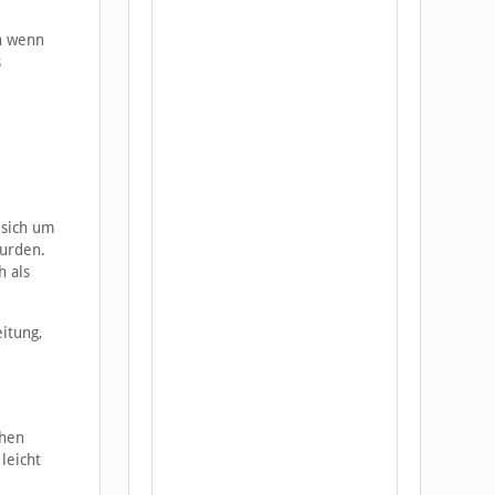
h wenn
s
 sich um
wurden.
h als
itung,
chen
leicht