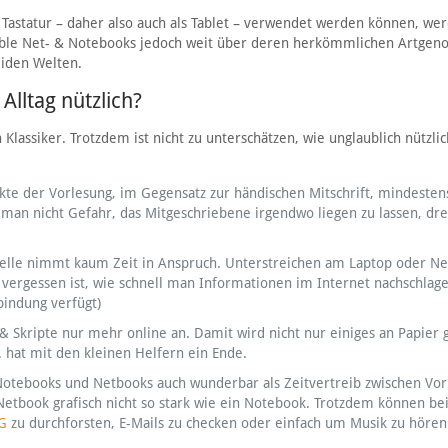
Tastatur – daher also auch als Tablet – verwendet werden können, wer
ertible Net- & Notebooks jedoch weit über deren herkömmlichen Artgen
iden Welten.
lltag nützlich?
Klassiker. Trotzdem ist nicht zu unterschätzen, wie unglaublich nützlic
te der Vorlesung, im Gegensatz zur händischen Mitschrift, mindesten
 man nicht Gefahr, das Mitgeschriebene irgendwo liegen zu lassen, dre
elle nimmt kaum Zeit in Anspruch. Unterstreichen am Laptop oder N
 vergessen ist, wie schnell man Informationen im Internet nachschlag
bindung verfügt)
 Skripte nur mehr online an. Damit wird nicht nur einiges an Papier g
 hat mit den kleinen Helfern ein Ende.
Notebooks und Netbooks auch wunderbar als Zeitvertreib zwischen Vo
Netbook grafisch nicht so stark wie ein Notebook. Trotzdem können bei
G
zu durchforsten, E-Mails zu checken oder einfach um Musik zu hören