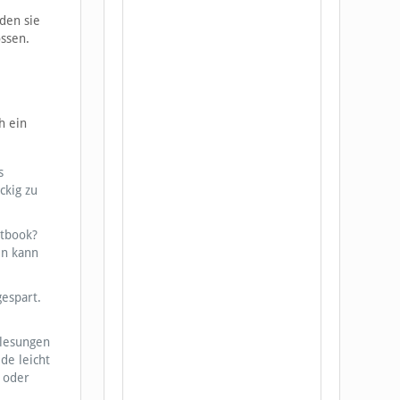
den sie
ossen.
h ein
s
ckig zu
etbook?
en kann
espart.
rlesungen
de leicht
 oder