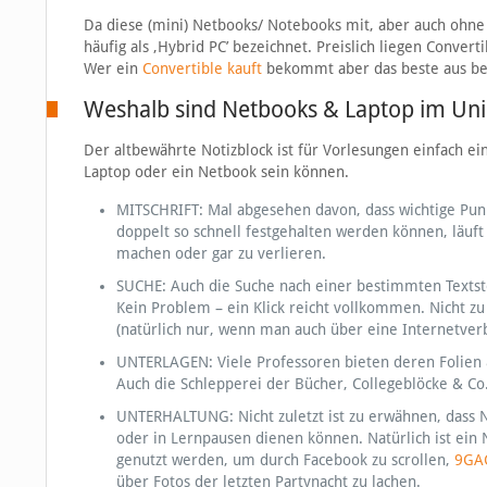
Da diese (mini) Netbooks/ Notebooks mit, aber auch ohne 
häufig als ‚Hybrid PC’ bezeichnet. Preislich liegen Conv
Wer ein
Convertible kauft
bekommt aber das beste aus be
Weshalb sind Netbooks & Laptop im Uni A
Der altbewährte Notizblock ist für Vorlesungen einfach ein 
Laptop oder ein Netbook sein können.
MITSCHRIFT: Mal abgesehen davon, dass wichtige Punk
doppelt so schnell festgehalten werden können, läuft
machen oder gar zu verlieren.
SUCHE: Auch die Suche nach einer bestimmten Textst
Kein Problem – ein Klick reicht vollkommen. Nicht zu
(natürlich nur, wenn man auch über eine Internetver
UNTERLAGEN: Viele Professoren bieten deren Folien &
Auch die Schlepperei der Bücher, Collegeblöcke & Co.
UNTERHALTUNG: Nicht zuletzt ist zu erwähnen, dass 
oder in Lernpausen dienen können. Natürlich ist ein 
genutzt werden, um durch Facebook zu scrollen,
9GA
über Fotos der letzten Partynacht zu lachen.