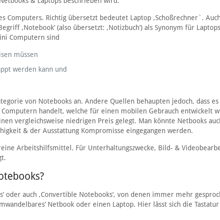
t Netbooks & Laptops beschrieben wird.
nes Computers. Richtig übersetzt bedeutet Laptop ‚Schoßrechner`. Auc
 Begriff ‚Notebook’ (also übersetzt: ‚Notizbuch’) als Synonym für Laptop
ini Computern sind
eisen müssen
lappt werden kann und
tegorie von Notebooks an. Andere Quellen behaupten jedoch, dass es
n Computern handelt, welche für einen mobilen Gebrauch entwickelt 
inen vergleichsweise niedrigen Preis gelegt. Man könnte Netbooks auc
fähigkeit & der Ausstattung Kompromisse eingegangen werden.
ine Arbeitshilfsmittel. Für Unterhaltungszwecke, Bild- & Videobearbe
t.
otebooks?
s’ oder auch ‚Convertible Notebooks‘, von denen immer mehr gespro
mwandelbares‘ Netbook oder einen Laptop. Hier lässt sich die Tastatur 