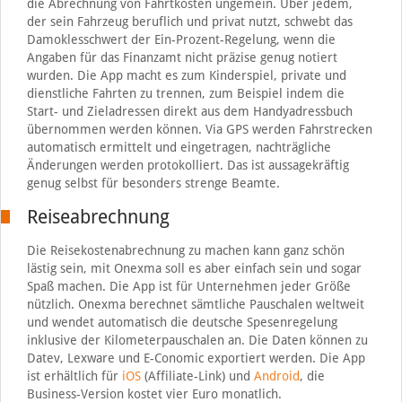
die Abrechnung von Fahrtkosten ungemein. Über jedem,
der sein Fahrzeug beruflich und privat nutzt, schwebt das
Damoklesschwert der Ein-Prozent-Regelung, wenn die
Angaben für das Finanzamt nicht präzise genug notiert
wurden. Die App macht es zum Kinderspiel, private und
dienstliche Fahrten zu trennen, zum Beispiel indem die
Start- und Zieladressen direkt aus dem Handyadressbuch
übernommen werden können. Via GPS werden Fahrstrecken
automatisch ermittelt und eingetragen, nachträgliche
Änderungen werden protokolliert. Das ist aussagekräftig
genug selbst für besonders strenge Beamte.
Reiseabrechnung
Die Reisekostenabrechnung zu machen kann ganz schön
lästig sein, mit Onexma soll es aber einfach sein und sogar
Spaß machen. Die App ist für Unternehmen jeder Größe
nützlich. Onexma berechnet sämtliche Pauschalen weltweit
und wendet automatisch die deutsche Spesenregelung
inklusive der Kilometerpauschalen an. Die Daten können zu
Datev, Lexware und E-Conomic exportiert werden. Die App
ist erhältlich für
iOS
(Affiliate-Link) und
Android
, die
Business-Version kostet vier Euro monatlich.