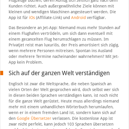
Flugzeuge buchen, deren Abflug sich zeitlich ganz nach dem
Kunden richtet. Auch außergewöhnliche Ziele können mit
kleinen und wendigen Maschinen angesteuert werden. Die
App ist für
iOs
(Affiliate-Link) und
Android
verfügbar.
Das Besondere an Jet-App: Niemand muss mehr Stunden auf
einem Flughafen vertrödeln, um sich dann eventuell mit
einem gecancelten Flug herumschlagen zu müssen. Im
Privatjet reist man luxuriös, der Preis amortisiert sich zügig,
wenn mehrere Personen mitreisen. Spontan ins Ausland
oder mehrere Termine nacheinander wahrnehmen? Mit Jet-
App kein Problem.
Sich auf der ganzen Welt verständigen
Englisch ist zwar die Weltsprache, die neben Spanisch an
vielen Orten der Welt gesprochen wird, doch selbst wer sich
in diesen beiden Sprachen verständigen kann, ist noch nicht
für die ganze Welt gerüstet. Heute muss allerdings niemand
mehr mit einem unhandlichen Wörterbuch herumlaufen,
wenn er in einem fremden Land ist, sondern kann sich auf
den
Google Übersetzer
verlassen. Die kostenlose App ist
zwar nicht perfekt, kann jedoch 103 Sprachen übersetzen