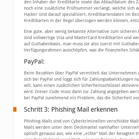
den Inhaber der Kreditkarte sowie das Ablaufdatum des Za
noch eine zusätzliche Prüfnummer verlangt, welche sich au
Hacker sind darauf spezialisiert, Kreditkartendaten im B
Kreditkarten in der Regel überzogen werden können, ent
Eine gute, aber wenig bekannte Alternative zum sicheren 
sind vollwertige Visa und MasterCard Kreditkarten und wer
auf Guthabenbasis. man muss sie also zuerst mit Guthabe
Verfügungsrahmen ausschöpfen, was die finanziellen Sch
PayPal:
Beim Bezahlen über PayPal vermittelt das Unternehmen als
sich bei PayPal und loggt sich für Zahlungsabwicklungen
will, kann einen zusätzlichen Sicherheitsschlüssel aktivie
wird. Dieser Code muss dann zur Zahlung angegeben werden
bei PayPal zunehmend ein Problem, das die Sicherheit von
Schritt 3: Phishing Mail erkennen
Phishing-Mails sind von Cyberkriminellen verschickte Mail
Mails werden unter dem Deckmantel namhafter Unternehme
optisch genauso aus, wie eine „echte“ Mail der besagten I