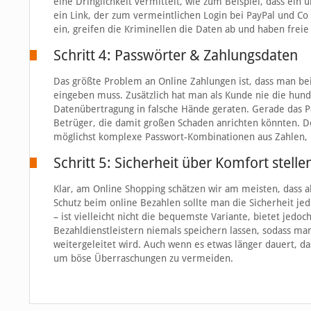
eine Dringlichkeit vermittelt, wie zum Beispiel, dass ein 
ein Link, der zum vermeintlichen Login bei PayPal und Co 
ein, greifen die Kriminellen die Daten ab und haben freie
Schritt 4: Passwörter & Zahlungsdaten
Das größte Problem an Online Zahlungen ist, dass man be
eingeben muss. Zusätzlich hat man als Kunde nie die hund
Datenübertragung in falsche Hände geraten. Gerade das P
Betrüger, die damit großen Schaden anrichten könnten. D
möglichst komplexe Passwort-Kombinationen aus Zahlen, 
Schritt 5: Sicherheit über Komfort stelle
Klar, am Online Shopping schätzen wir am meisten, dass a
Schutz beim online Bezahlen sollte man die Sicherheit j
– ist vielleicht nicht die bequemste Variante, bietet jed
Bezahldienstleistern niemals speichern lassen, sodass m
weitergeleitet wird. Auch wenn es etwas länger dauert, d
um böse Überraschungen zu vermeiden.