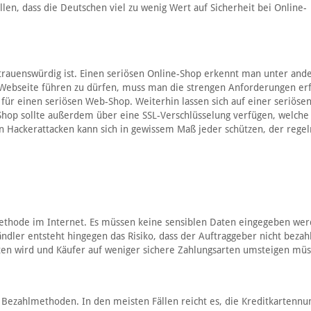
llen, dass die Deutschen viel zu wenig Wert auf Sicherheit bei Online-
ertrauenswürdig ist. Einen seriösen Online-Shop erkennt man unter an
r Webseite führen zu dürfen, muss man die strengen Anforderungen erf
r für einen seriösen Web-Shop. Weiterhin lassen sich auf einer seriöse
hop sollte außerdem über eine SSL-Verschlüsselung verfügen, welch
n Hackerattacken kann sich in gewissem Maß jeder schützen, der rege
methode im Internet. Es müssen keine sensiblen Daten eingegeben wer
dler entsteht hingegen das Risiko, dass der Auftraggeber nicht bezahl
ten wird und Käufer auf weniger sichere Zahlungsarten umsteigen müs
n Bezahlmethoden. In den meisten Fällen reicht es, die Kreditkartenn