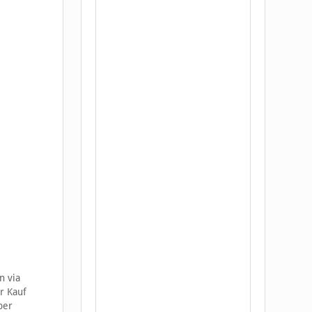
n via
r Kauf
per