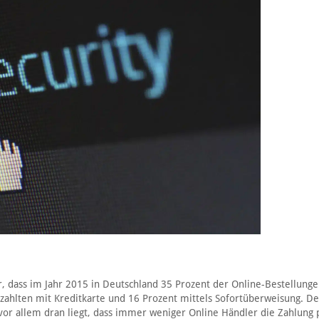
r, dass im Jahr 2015 in Deutschland 35 Prozent der Online-Bestellunge
zahlten mit Kreditkarte und 16 Prozent mittels Sofortüberweisung. De
 vor allem dran liegt, dass immer weniger Online Händler die Zahlung 