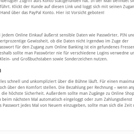
unbefugter Zugriff aufs Konto stattgefunden hat. In der Mail befindet s
führt. Klickt der Kunde auf diesen Link und loggt sich mit seinen Zuga
 Hand über das PayPal Konto. Hier ist Vorsicht geboten!
i jedem Online Einkauf äußerst sensible Daten wie Passwörter, PIN un
ertprozentige Gewissheit, ob die Daten nicht irgendwo im Zuge der
asswort für den Zugang zum Online Banking ist ein gefundenes Fresse
eshalb sollte man Passwörter nie für verschiedene Logins verwedne u
Klein- und Großbuchstaben sowie Sonderzeichen nutzen.
n
lles schnell und unkompliziert über die Bühne läuft. Für einen maxim
edoch über den Komfort stellen. Die Bezahlung per Rechnung – wenn a
och die höchste Sicherheit. Außerdem sollte man Zugänge zu Online Sho
an beim nächsten Mal automatisch eingeloggt oder zum Zahlungsdienst
as Passwort jedes Mal von Neuem einzugeben, sollte man sich die Zei