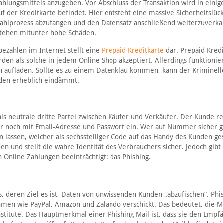
hlungsmittels anzugeben. Vor Abschluss der Transaktion wird in einig
f der Kreditkarte befindet. Hier entsteht eine massive Sicherheitslüc
ezahlprozess abzufangen und den Datensatz anschließend weiterzuverka
stehen mitunter hohe Schäden.
bezahlen im Internet stellt eine
Prepaid Kreditkarte
dar. Prepaid Kred
den als solche in jedem Online Shop akzeptiert. Allerdings funktionie
n aufladen. Sollte es zu einem Datenklau kommen, kann der Kriminell
äden erheblich eindämmt.
 neutrale dritte Partei zwischen Käufer und Verkäufer. Der Kunde reg
 nur noch mit Email-Adresse und Passwort ein. Wer auf Nummer sicher 
ren lassen, welcher als sechsstelliger Code auf das Handy des Kunden ge
 und stellt die wahre Identität des Verbrauchers sicher. Jedoch gibt
 Online Zahlungen beeinträchtigt: das Phishing.
s, deren Ziel es ist, Daten von unwissenden Kunden „abzufischen“. Phi
n wie PayPal, Amazon und Zalando verschickt. Das bedeutet, die Ma
nstitute. Das Hauptmerkmal einer Phishing Mail ist, dass sie den Empf