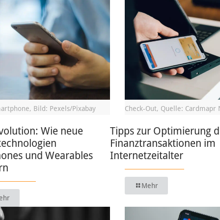
artphone, Bild: Pexels/Pixabay
Check-Out, Quelle: Cardmapr 
volution: Wie neue
Tipps zur Optimierung d
technologien
Finanztransaktionen im
ones und Wearables
Internetzeitalter
rn
Mehr
ehr