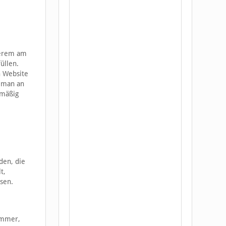
derem am
üllen.
n Website
e man an
lmäßig
den, die
t,
sen.
ummer,