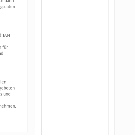
ich dann
ngsdaten
d TAN
n für
nd
alen
ngeboten
ps und
t nehmen,