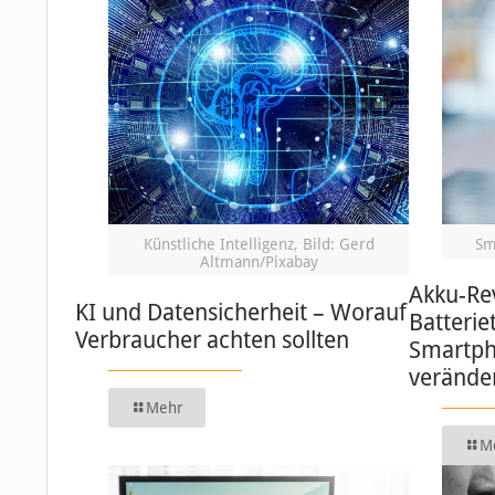
Künstliche Intelligenz, Bild: Gerd
Sm
Altmann/Pixabay
Akku-Re
KI und Datensicherheit – Worauf
Batterie
Verbraucher achten sollten
Smartph
verände
Mehr
M