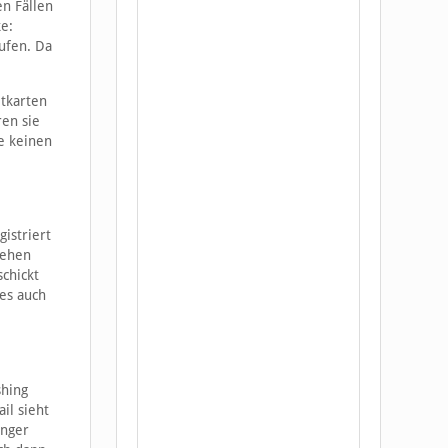
en Fällen
ke:
ufen. Da
itkarten
ren sie
e keinen
istriert
gehen
schickt
 es auch
shing
il sieht
änger