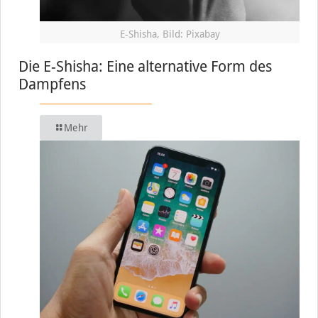
E-Shisha, Bild: Pixabay
Die E-Shisha: Eine alternative Form des
Dampfens
Mehr