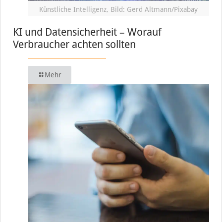
Künstliche Intelligenz, Bild: Gerd Altmann/Pixabay
KI und Datensicherheit – Worauf
Verbraucher achten sollten
Mehr