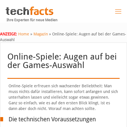
Ihre Experten für neue Medien
ANZEIGE:
Home
»
Magazin
»
Online-Spiele: Augen auf bei der Games-
Auswahl
Online-Spiele: Augen auf bei
der Games-Auswahl
Online-Spiele erfreuen sich wachsender Beliebtheit: Man
muss nichts dafür installieren, kann sofort anfangen und sich
unterhalten lassen und vielleicht sogar etwas gewinnen.
Ganz so einfach, wie es auf den ersten Blick klingt, ist es
dann aber doch nicht. Worauf man achten sollte.
Die technischen Voraussetzungen