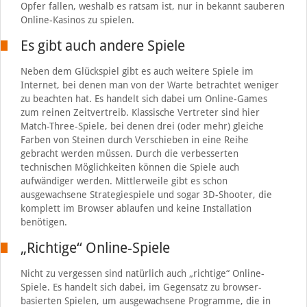
Opfer fallen, weshalb es ratsam ist, nur in bekannt sauberen
Online-Kasinos zu spielen.
Es gibt auch andere Spiele
Neben dem Glückspiel gibt es auch weitere Spiele im
Internet, bei denen man von der Warte betrachtet weniger
zu beachten hat. Es handelt sich dabei um Online-Games
zum reinen Zeitvertreib. Klassische Vertreter sind hier
Match-Three-Spiele, bei denen drei (oder mehr) gleiche
Farben von Steinen durch Verschieben in eine Reihe
gebracht werden müssen. Durch die verbesserten
technischen Möglichkeiten können die Spiele auch
aufwändiger werden. Mittlerweile gibt es schon
ausgewachsene Strategiespiele und sogar 3D-Shooter, die
komplett im Browser ablaufen und keine Installation
benötigen.
„Richtige“ Online-Spiele
Nicht zu vergessen sind natürlich auch „richtige“ Online-
Spiele. Es handelt sich dabei, im Gegensatz zu browser-
basierten Spielen, um ausgewachsene Programme, die in