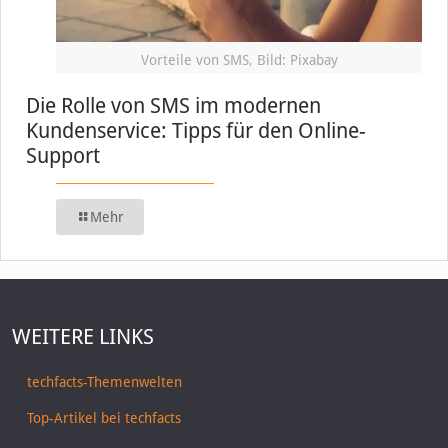
Vorteile von SMS, Bild: Pixabay
Die Rolle von SMS im modernen
Kundenservice: Tipps für den Online-
Support
Mehr
WEITERE LINKS
techfacts-Themenwelten
Top-Artikel bei techfacts