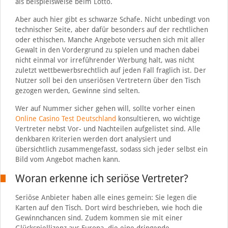
als beispielsweise beim Lotto.
Aber auch hier gibt es schwarze Schafe. Nicht unbedingt von
technischer Seite, aber dafür besonders auf der rechtlichen
oder ethischen. Manche Angebote versuchen sich mit aller
Gewalt in den Vordergrund zu spielen und machen dabei
nicht einmal vor irreführender Werbung halt, was nicht
zuletzt wettbewerbsrechtlich auf jeden Fall fraglich ist. Der
Nutzer soll bei den unseriösen Vertretern über den Tisch
gezogen werden, Gewinne sind selten.
Wer auf Nummer sicher gehen will, sollte vorher einen
Online Casino Test Deutschland
konsultieren, wo wichtige
Vertreter nebst Vor- und Nachteilen aufgelistet sind. Alle
denkbaren Kriterien werden dort analysiert und
übersichtlich zusammengefasst, sodass sich jeder selbst ein
Bild vom Angebot machen kann.
Woran erkenne ich seriöse Vertreter?
Seriöse Anbieter haben alle eines gemein: Sie legen die
Karten auf den Tisch. Dort wird beschrieben, wie hoch die
Gewinnchancen sind. Zudem kommen sie mit einer
Glückspiellizenz aus Europa, die eine dringende