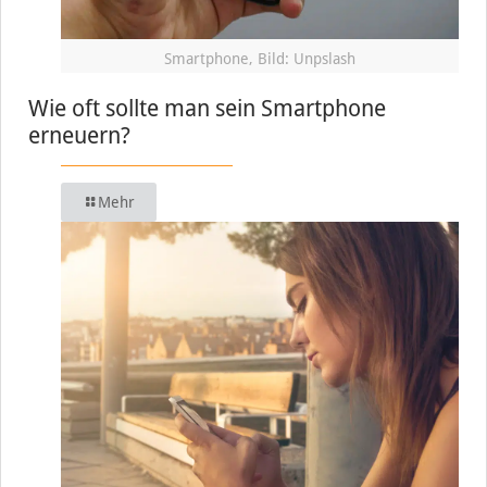
Smartphone, Bild: Unpslash
Wie oft sollte man sein Smartphone
erneuern?
Mehr