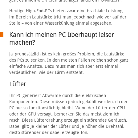
geht es Ihnen wie vielen unzähligen anderen PC-Nutzern.
Heutige High-End-PCs bieten zwar eine brachiale Leistung,
im Bereich Lautstärke tritt man jedoch nach wie vor auf der
Stelle – von einer Wasserkühlung einmal abgesehen.
Kann ich meinen PC überhaupt leiser
machen?
Ja, grundsätzlich ist es kein großes Problem, die Lautstärke
des PCs zu senken. In den meisten Fällen reichen schon ganz
einfache Ansätze. Dazu muss man sich aber erst einmal
verdeutlichen, wie der Lärm entsteht.
Lüfter
Ihr PC generiert Abwärme durch die elektrischen
Komponenten. Diese müssen jedoch gekühlt werden, da der
PC nur so funktionstüchtig bleibt. Wenn der Lüfter der CPU
oder der GPU versagt, bemerken Sie das meist ziemlich
rasch. Diese Lüfterdrehung erzeugt ein störendes Geräusch.
Dabei gilt: Je kleiner der Lüfter und je höher die Drehzahl,
desto störender der dabei erzeugte Ton.