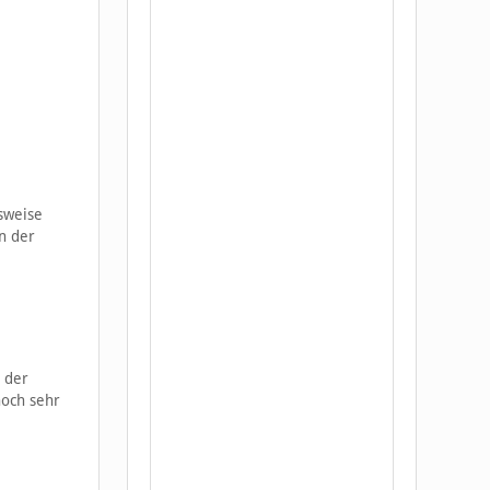
lsweise
an der
 der
noch sehr