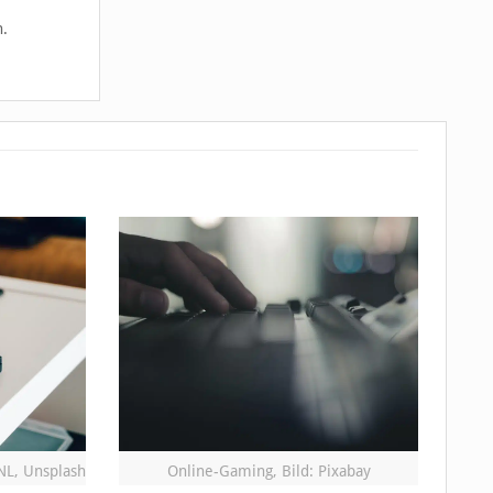
n.
NL, Unsplash
Online-Gaming, Bild: Pixabay