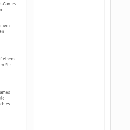
ad-Games
en
 einem
nen
uf einem
en Sie
 Games
ule
echtes