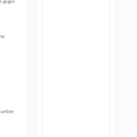
ie gegen
eht
tuellste