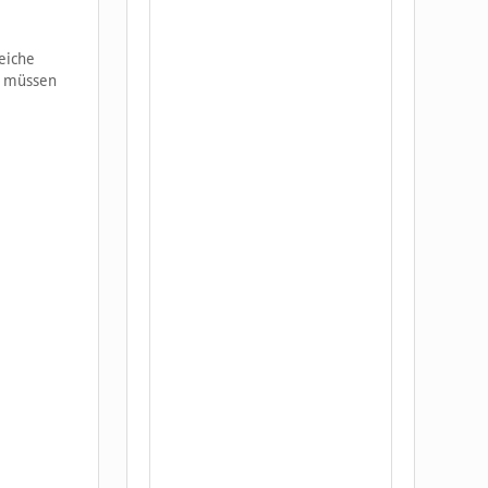
eiche
n müssen