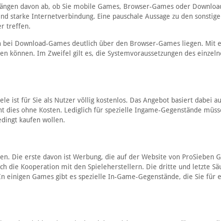
d hängen davon ab, ob Sie mobile Games, Browser-Games oder Downlo
end starke Internetverbindung. Eine pauschale Aussage zu den sonstig
r treffen.
gen bei Download-Games deutlich über den Browser-Games liegen. Mit
len können. Im Zweifel gilt es, die Systemvoraussetzungen des einzel
 ist für Sie als Nutzer völlig kostenlos. Das Angebot basiert dabei a
ht dies ohne Kosten. Lediglich für spezielle Ingame-Gegenstände müss
dingt kaufen wollen.
len. Die erste davon ist Werbung, die auf der Website von ProSieben
h die Kooperation mit den Spieleherstellern. Die dritte und letzte Sä
n einigen Games gibt es spezielle In-Game-Gegenstände, die Sie für 