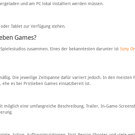
ergeladen und am PC lokal installiert werden müssen.
 oder Tablet zur Verfügung stehen.
Sieben Games?
Spielestudios zusammen. Eines der bekanntesten darunter ist
Sony On
ßig. Die jeweilige Zeitspanne dafür variiert jedoch. In den meisten F
, ehe es bei ProSieben Games einsatzbereit ist.
eit möglich eine umfangreiche Beschreibung, Trailer, In-Game-Screens
ierung.
piele, Action, Aufbausimulationen, First-Person-Shooter und viele wei