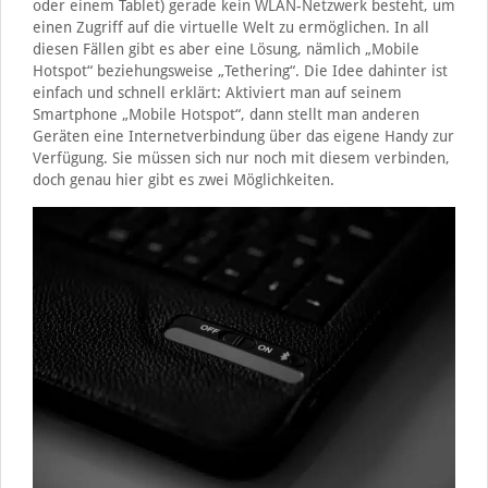
oder einem Tablet) gerade kein WLAN-Netzwerk besteht, um
einen Zugriff auf die virtuelle Welt zu ermöglichen. In all
diesen Fällen gibt es aber eine Lösung, nämlich „Mobile
Hotspot“ beziehungsweise „Tethering“. Die Idee dahinter ist
einfach und schnell erklärt: Aktiviert man auf seinem
Smartphone „Mobile Hotspot“, dann stellt man anderen
Geräten eine Internetverbindung über das eigene Handy zur
Verfügung. Sie müssen sich nur noch mit diesem verbinden,
doch genau hier gibt es zwei Möglichkeiten.