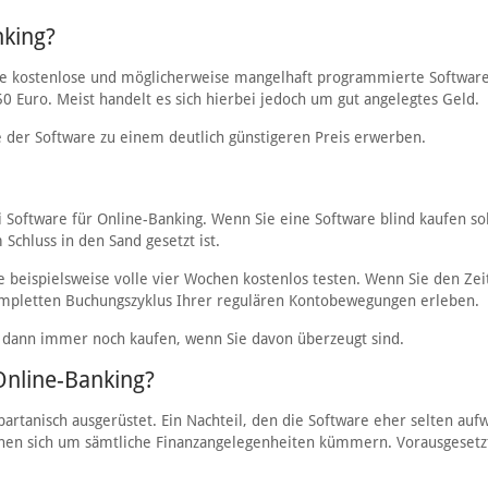
nking?
eine kostenlose und möglicherweise mangelhaft programmierte Softwar
0 Euro. Meist handelt es sich hierbei jedoch um gut angelegtes Geld.
e der Software zu einem deutlich günstigeren Preis erwerben.
 Software für Online-Banking. Wenn Sie eine Software blind kaufen sol
Schluss in den Sand gesetzt ist.
 beispielsweise volle vier Wochen kostenlos testen. Wenn Sie den Ze
kompletten Buchungszyklus Ihrer regulären Kontobewegungen erleben.
 dann immer noch kaufen, wenn Sie davon überzeugt sind.
Online-Banking?
artanisch ausgerüstet. Ein Nachteil, den die Software eher selten aufw
önnen sich um sämtliche Finanzangelegenheiten kümmern. Vorausgesetz