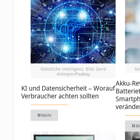
Künstliche Intelligenz, Bild: Gerd
Sm
Altmann/Pixabay
Akku-Re
KI und Datensicherheit – Worauf
Batterie
Verbraucher achten sollten
Smartph
verände
Mehr
M