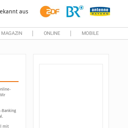
ekannt aus
MAGAZIN
ONLINE
MOBILE
nline-
Wir
e-Banking
l.
l mit