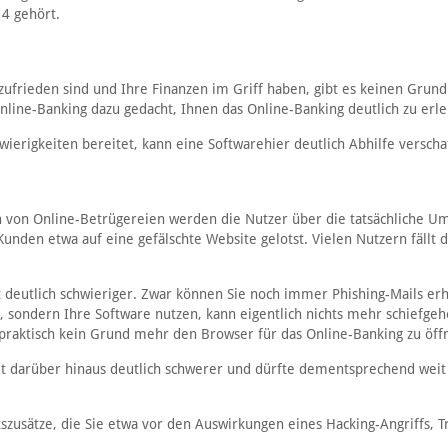
4 gehört.
ufrieden sind und Ihre Finanzen im Griff haben, gibt es keinen Grund
 Online-Banking dazu gedacht, Ihnen das Online-Banking deutlich zu erle
ierigkeiten bereitet, kann eine Softwarehier deutlich Abhilfe verscha
llen von Online-Betrügereien werden die Nutzer über die tatsächliche 
Kunden etwa auf eine gefälschte Website gelotst. Vielen Nutzern fällt d
tt deutlich schwieriger. Zwar können Sie noch immer Phishing-Mails erh
, sondern Ihre Software nutzen, kann eigentlich nichts mehr schiefge
 praktisch kein Grund mehr den Browser für das Online-Banking zu öff
lt darüber hinaus deutlich schwerer und dürfte dementsprechend weit
tszusätze, die Sie etwa vor den Auswirkungen eines Hacking-Angriffs, T