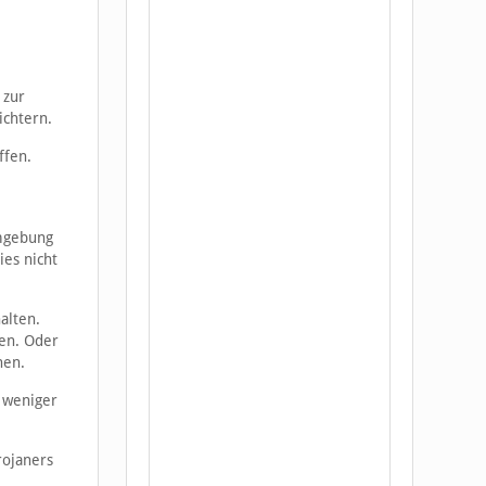
 zur
ichtern.
ffen.
Umgebung
ies nicht
alten.
hen. Oder
nen.
 weniger
rojaners