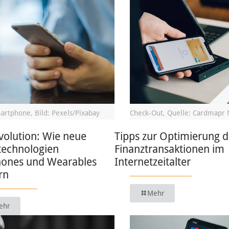
artphone, Bild: Pexels/Pixabay
Check-Out, Quelle: Cardmapr 
volution: Wie neue
Tipps zur Optimierung d
technologien
Finanztransaktionen im
ones und Wearables
Internetzeitalter
rn
Mehr
ehr