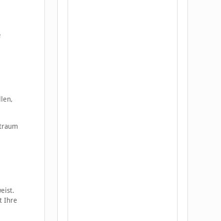
e
len,
itraum
eist.
t Ihre