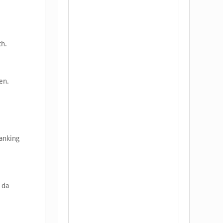
ch.
en.
anking
 da