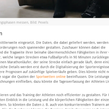
ngsphasen messen, Bild: Pexels
n
ittlerweile eingesetzt. Die Daten, die dabei geliefert werden, werden
forderungen noch spannender gestalten. Zuschauer können dabei die
nd die Tragweite ihrer beinahe übermenschlichen Fähigkeiten in ihrer
, welche langen Strecken etwa Fußballprofis in 90 Minuten zurücklege
inen Marathonläufer, der seine Strecke einfach gerade läuft, denn eini
olche Details werden erst durch die Digitalisierung der Sportereigniss
re Prognosen auf zukünftige Spielverläufe geben. Dies könnte nicht n
te sogar die Quoten der
Sportwetten online
beeinflussen. Die Leistung
chnungen einfließen, dazu könnte die Tagesverfassung der Athleten Li
ieren und das Training der Athleten noch effizienter zu gestalten. Für 
 Einblick in die Leistung und die körperlichen Fähigkeiten der einz
tlern. So könnten die Daten z. B. auch von konkurrierenden Trainern an