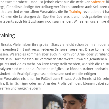
rbeitswelt erobert. Dabei ist jedoch nicht nur die Rede von
Software
fü
ngs) für selbstständige Herstellungsverfahren, sondern auch Sektoren 
Athleten sind es vor allem Wearables, die ihr
Training
revolutioniert ha
 können die Leistungen der Sportler überwacht und noch gezielter ein
tevents auch für Zuschauer noch spannender. Wir sehen uns einige 
raining
satz. Viele haben ihre großen Stars vielleicht schon beim ein oder
anliegenden Shirt mit verschiedenen Sensoren gesehen. Diese können d
messen. Wearables kommen aber auch in Form von Arm- oder Stirnbän
cht sein. Dort messen sie verschiedenste Werte: Etwa die gelaufenen
prints und vieles mehr. So kann festgestellt werden, wie sich die Leis
analysen sind mit den Aufnahmen möglich. So können Trainer beobacht
rändert, ob Erschöpfungsphasen einsetzen und wie die nötigen
 Wearables nicht nur im Fußball zum Einsatz. Auch Tennis ist für sein
ch z. B. im Schläger oder am Arm des Profis befinden, können dabei so
treffen und wegschleudern.