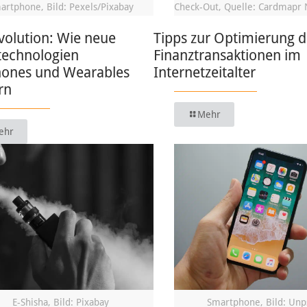
artphone, Bild: Pexels/Pixabay
Check-Out, Quelle: Cardmapr 
volution: Wie neue
Tipps zur Optimierung d
technologien
Finanztransaktionen im
ones und Wearables
Internetzeitalter
rn
Mehr
ehr
E-Shisha, Bild: Pixabay
Smartphone, Bild: Unp