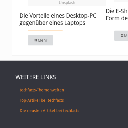
Unsplash
Die E-Sh
Die Vorteile eines Desktop-PC
Form de
gegenüber eines Laptops
M
Mehr
WEITERE LINKS
techfacts-Themenwelten
Top-Artikel bei techfacts
Die neusten Artikel bei techfacts