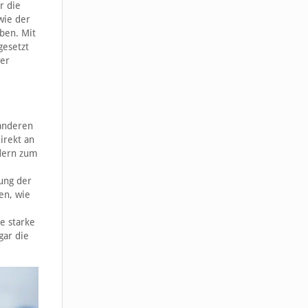
r die
wie der
ben. Mit
gesetzt
der
 anderen
irekt an
dern zum
tung der
en, wie
e starke
gar die