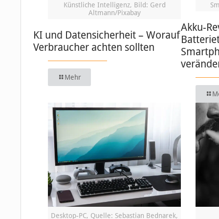
Künstliche Intelligenz, Bild: Gerd
Sm
Altmann/Pixabay
Akku-Re
KI und Datensicherheit – Worauf
Batterie
Verbraucher achten sollten
Smartph
verände
Mehr
M
Desktop-PC, Quelle: Sebastian Bednarek,