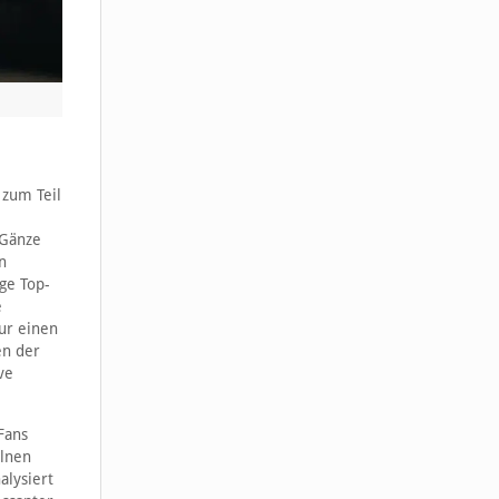
 zum Teil
 Gänze
n
ge Top-
e
ur einen
en der
ve
Fans
elnen
alysiert