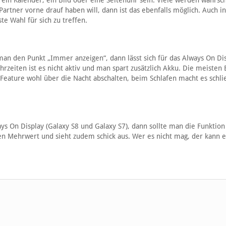
ein Kalender, ein Bild oder eine Seitenuhr sein. Viele werden wahrsch
rtner vorne drauf haben will, dann ist das ebenfalls möglich. Auch i
te Wahl für sich zu treffen.
t man den Punkt „Immer anzeigen“, dann lässt sich für das Always On Di
rzeiten ist es nicht aktiv und man spart zusätzlich Akku. Die meisten 
ature wohl über die Nacht abschalten, beim Schlafen macht es schlie
 On Display (Galaxy S8 und Galaxy S7), dann sollte man die Funktion
en Mehrwert und sieht zudem schick aus. Wer es nicht mag, der kann e