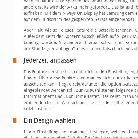
dann ist dafür das Entsperren des Smartphones nötig. Diese
andererseits wird der Akku mehr gefordert. Das ist auch 
aufheben. Mit dem Always On Display hat Samsung dem ei
auf dem Bildschirm des gesperrten Geräts eingeblendet.
Aber Halt, wie soll dieses Feature die Batterie schonen? 
Außerdem setzt der Konzern ausschließlich auf Super-AMO
benötigt werden. Alle anderen bleiben schwarz und verbrau
der Stunde „verschlingen“, dies ist dann tatsächlich ein z
Jederzeit anpassen
Das Feature versteckt sich natürlich in den Einstellungen,
finden. Über diese Punkte kann man es nicht nur aktivier
ausschalten kann, liegt direkt darunter die Option „Anzuz
eingeblendet werden soll. Zur Auswahl stehen folgende d
Informationen“ und „Nur Home-Taste“. Das heißt, man kön
einblenden lassen. Wer sich unsicher ist, der sollte jed
nützlichsten ist.
Ein Design wählen
In der Einstellung kann man auch festlegen, welcher Uhr