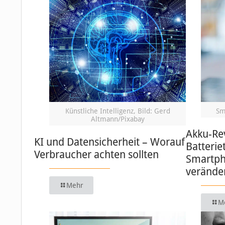
Künstliche Intelligenz, Bild: Gerd
Sm
Altmann/Pixabay
Akku-Re
KI und Datensicherheit – Worauf
Batterie
Verbraucher achten sollten
Smartph
verände
Mehr
M