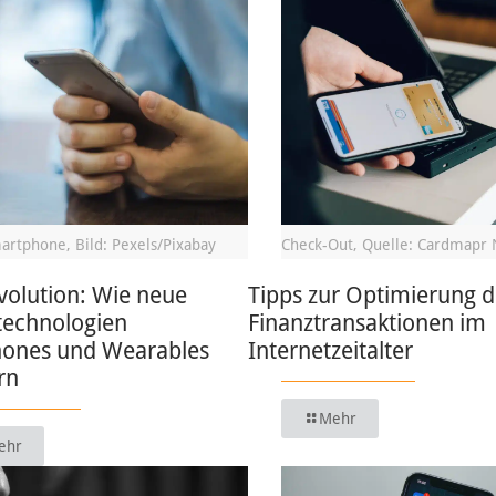
artphone, Bild: Pexels/Pixabay
Check-Out, Quelle: Cardmapr 
volution: Wie neue
Tipps zur Optimierung d
technologien
Finanztransaktionen im
ones und Wearables
Internetzeitalter
rn
Mehr
ehr