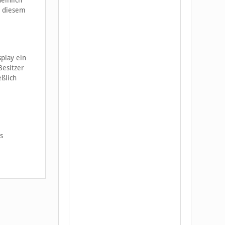
einlich
n diesem
splay ein
Besitzer
ßlich
s