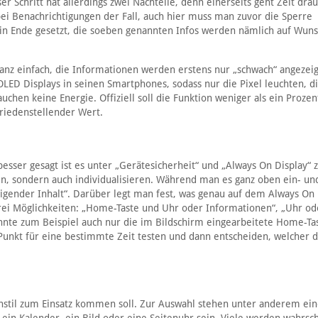
r Schritt hat allerdings zwei Nachteile, denn einerseits geht Zeit dra
bei Benachrichtigungen der Fall, auch hier muss man zuvor die Sperre
n Ende gesetzt, die soeben genannten Infos werden nämlich auf Wuns
Ganz einfach, die Informationen werden erstens nur „schwach“ angezeig
LED Displays in seinen Smartphones, sodass nur die Pixel leuchten, d
chen keine Energie. Offiziell soll die Funktion weniger als ein Prozen
ufriedenstellender Wert.
 besser gesagt ist es unter „Gerätesicherheit“ und „Always On Display“ 
en, sondern auch individualisieren. Während man es ganz oben ein- un
eigender Inhalt“. Darüber legt man fest, was genau auf dem Always On 
rei Möglichkeiten: „Home-Taste und Uhr oder Informationen“, „Uhr od
nte zum Beispiel auch nur die im Bildschirm eingearbeitete Home-Ta
en Punkt für eine bestimmte Zeit testen und dann entscheiden, welcher
enstil zum Einsatz kommen soll. Zur Auswahl stehen unter anderem ei