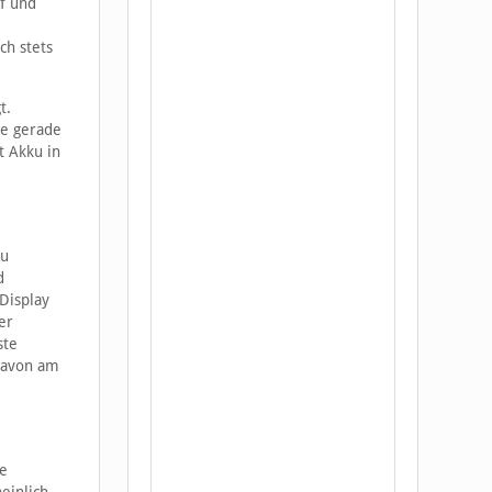
uf und
ch stets
t.
ie gerade
t Akku in
zu
d
Display
er
ste
 davon am
ne