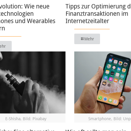
volution: Wie neue
Tipps zur Optimierung d
technologien
Finanztransaktionen im
ones und Wearables
Internetzeitalter
rn
Mehr
ehr
E-Shisha, Bild: Pixabay
Smartphone, Bild: Unp