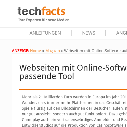
Ihre Experten für neue Medien
ANLEITUNGEN
NEWS
ANG
ANZEIGE:
Home
»
Magazin
»
Webseiten mit Online-Software au
Webseiten mit Online-Softw
passende Tool
Mehr als 21 Milliarden Euro wurden in Europa im Jahr 2
Wunder, dass immer mehr Plattformen in das Geschäft ein
Spiele flüssig auf den Bildschirmen der Besucher laufen, 
nur gut aussieht, sondern auch gut funktioniert. Dazu 
Gameplay auch ein vertrauenswürdiges Anmelde- und Bezah
Entwicklerstudios auf die Produktion von Casinosoftware s