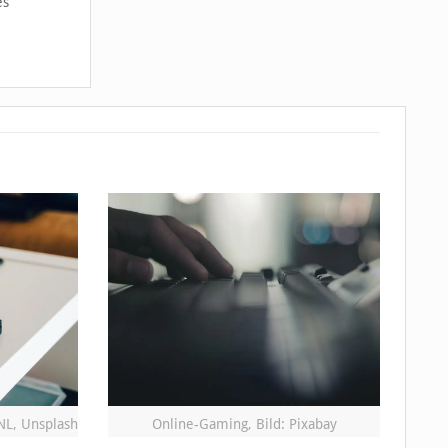
es
NL, Unsplash
Online-Gaming, Bild: Pixabay