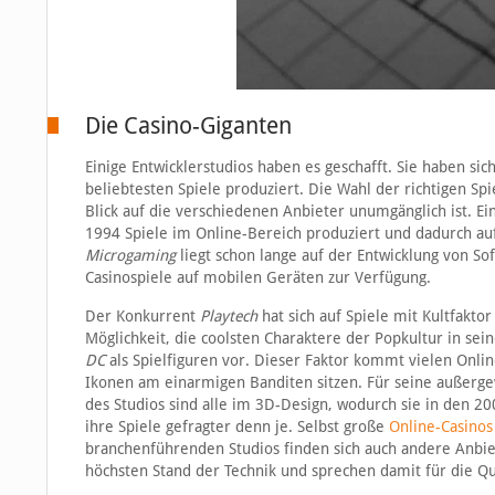
Die Casino-Giganten
Einige Entwicklerstudios haben es geschafft. Sie haben si
beliebtesten Spiele produziert. Die Wahl der richtigen Spi
Blick auf die verschiedenen Anbieter unumgänglich ist. Ei
1994 Spiele im Online-Bereich produziert und dadurch auf
Microgaming
liegt schon lange auf der Entwicklung von So
Casinospiele auf mobilen Geräten zur Verfügung.
Der Konkurrent
Playtech
hat sich auf Spiele mit Kultfaktor
Möglichkeit, die coolsten Charaktere der Popkultur in 
DC
als Spielfiguren vor. Dieser Faktor kommt vielen Onlin
Ikonen am einarmigen Banditen sitzen. Für seine außerge
des Studios sind alle im 3D-Design, wodurch sie in den 2
ihre Spiele gefragter denn je. Selbst große
Online-Casino
branchenführenden Studios finden sich auch andere Anbi
höchsten Stand der Technik und sprechen damit für die Qua