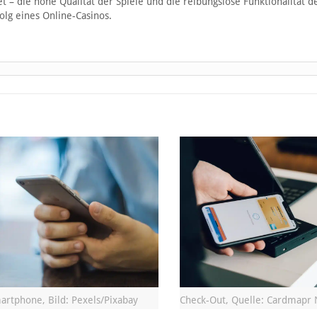
t – die hohe Qualität der Spiele und die reibungslose Funktionalität d
olg eines Online-Casinos.
artphone, Bild: Pexels/Pixabay
Check-Out, Quelle: Cardmapr 