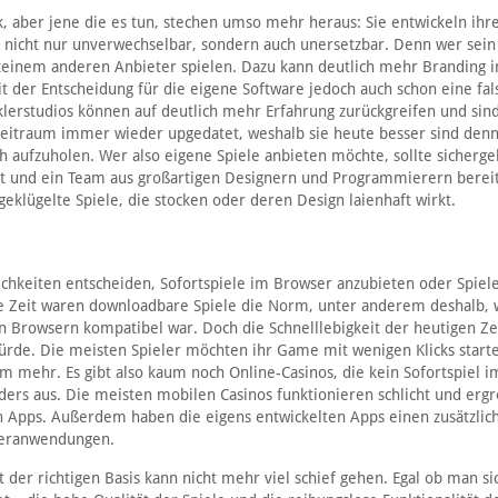
ck, aber jene die es tun, stechen umso mehr heraus: Sie entwickeln ihr
d nicht nur unverwechselbar, sondern auch unersetzbar. Denn wer sein
i keinem anderen Anbieter spielen. Dazu kann deutlich mehr Branding 
it der Entscheidung für die eigene Software jedoch auch schon eine fal
klerstudios können auf deutlich mehr Erfahrung zurückgreifen und sin
Zeitraum immer wieder upgedatet, weshalb sie heute besser sind denn
ach aufzuholen. Wer also eigene Spiele anbieten möchte, sollte sicherg
eht und ein Team aus großartigen Designern und Programmierern bereit
eklügelte Spiele, die stocken oder deren Design laienhaft wirkt.
hkeiten entscheiden, Sofortspiele im Browser anzubieten oder Spiel
e Zeit waren downloadbare Spiele die Norm, unter anderem deshalb, 
len Browsern kompatibel war. Doch die Schnelllebigkeit der heutigen Z
rde. Die meisten Spieler möchten ihr Game mit wenigen Klicks start
m mehr. Es gibt also kaum noch Online-Casinos, die kein Sofortspiel i
ders aus. Die meisten mobilen Casinos funktionieren schlicht und ergr
n Apps. Außerdem haben die eigens entwickelten Apps einen zusätzlic
seranwendungen.
t der richtigen Basis kann nicht mehr viel schief gehen. Egal ob man si