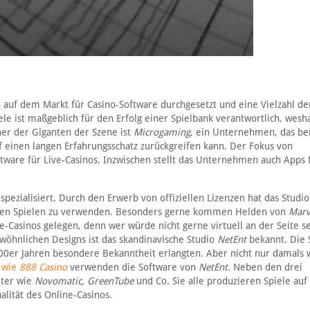
ch auf dem Markt für Casino-Software durchgesetzt und eine Vielzahl de
ele ist maßgeblich für den Erfolg einer Spielbank verantwortlich, wesh
ner der Giganten der Szene ist
Microgaming
, ein Unternehmen, das ber
 einen langen Erfahrungsschatz zurückgreifen kann. Der Fokus von
ftware für Live-Casinos. Inzwischen stellt das Unternehmen auch Apps 
 spezialisiert. Durch den Erwerb von offiziellen Lizenzen hat das Studio
seinen Spielen zu verwenden. Besonders gerne kommen Helden von
Marv
e-Casinos gelegen, denn wer würde nicht gerne virtuell an der Seite s
wöhnlichen Designs ist das skandinavische Studio
NetEnt
bekannt. Die 
000er Jahren besondere Bekanntheit erlangten. Aber nicht nur damals
s wie
888 Casino
verwenden die Software von
NetEnt.
Neben den drei
eter wie
Novomatic, GreenTube
und Co. Sie alle produzieren Spiele au
lität des Online-Casinos.