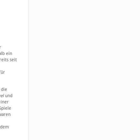
r
alb ein
eits seit
für
 die
el
und
einer
Spiele
 waren
f dem