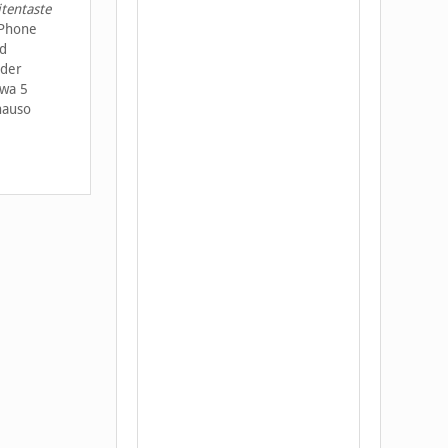
itentaste
iPhone
nd
oder
twa 5
nauso