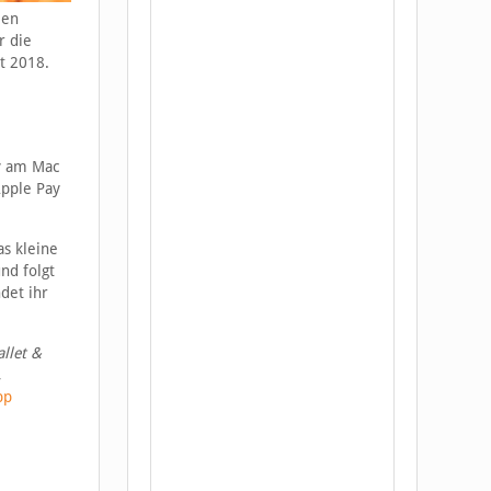
len
r die
it 2018.
ay am Mac
Apple Pay
s kleine
nd folgt
det ihr
llet &
,
pp