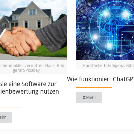
lienmakler vermittelt Haus, Bild:
Künstliche Intelligenz, Bild
geralt/Pixabay
Wie funktioniert ChatGP
ie eine Software zur
ienbewertung nutzen
Mehr
ehr