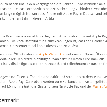
ähnlich haben uns in den vergangenen drei Jahren Hinweisschilder an al
u zahlen, um das Corona-Virus an der Ausbreitung zu hindern. Was übe
on lange möglich ist, kann das iPhone mit Apple Pay in Deutschland se
könnt, erfahrt ihr in diesem Artikel.
tible Kreditkarte einmal hinterlegt, könnt ihr problemlos mit Apple P
hlen. Die Voraussetzung für Online-Zahlungen ist, dass der Händler 
rwendete Kassenterminal kontaktloses Zahlen zulässt.
richten. Öffnet dafür die
Apple Wallet App
auf eurem iPhone. Über da
edit- oder Debitkarte hinzufügen. Wählt dafür einfach eure Bank aus u
Eine vollständige Liste aller in Deutschland teilnehmender Banken fin
ungen
hinzufügen. Öffnet die App dafür und scrollt bis zu dem Punkt
Wa
rund um Apple Pay. Ganz oben werden eure verbundenen Karten gelistet
lauf könnt ihr sämtliche Einstellungen für Apple Pay und der
Wallet A
upermarkt