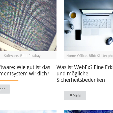
Software, Bild: Pixabay
Home Office, Bild: Skitterph
ware: Wie gut ist das
Was ist WebEx? Eine Erk
entsystem wirklich?
und mögliche
Sicherheitsbedenken
ehr
Mehr