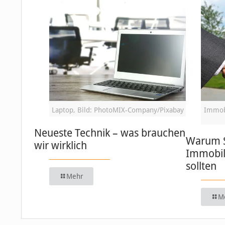
Laptop, Bild: PhotoMIX-Company/Pixabay
Immobi
Neueste Technik – was brauchen
Warum S
wir wirklich
Immobil
sollten
Mehr
M