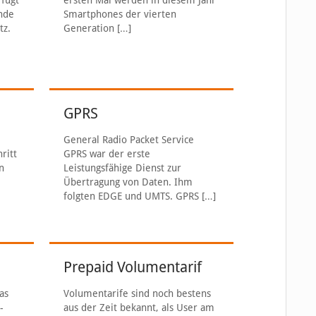
fügt
ersten Mal werden in diesem Jahr
nde
Smartphones der vierten
tz.
Generation
[…]
GPRS
General Radio Packet Service
ritt
GPRS war der erste
n
Leistungsfähige Dienst zur
Übertragung von Daten. Ihm
folgten EDGE und UMTS. GPRS
[…]
Prepaid Volumentarif
as
Volumentarife sind noch bestens
-
aus der Zeit bekannt, als User am