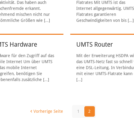
aktivität. Das haben auch
Flatrates Mit UMTS ist das
nchenfremde erkannt.
Internet allgegenwärtig. UMT
ehmend mischen nicht nur
Flatrates garantieren
kömmliche Größen wie
[…]
Geschwindigkeiten von bis
[…]
TS Hardware
UMTS Router
ware für den Zugriff auf das
Mit der Erweiterung HSDPA w
ile Internet Um über UMTS
das UMTS-Netz fast so schnell
das mobile Internet
eine DSL-Leitung. In Verbindu
greifen, benötigen Sie
mit einer UMTS-Flatrate kann
benenfalls zusätzliche
[…]
[…]
Vorherige Seite
1
2