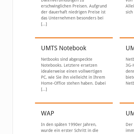
Datenverbindungen zu
von 
erschwinglichen Preisen. Aufgrund
Alle
der dauerhaft niedrigen Preise ist
sich
das Unternehmen besonders bei
[…]
UMTS Notebook
UM
Netbooks sind abgespeckte
Netb
Notebooks. Letztere ersetzen
3G-
idealerweise einen vollwertigen
denn
PC, wie Sie ihn vielleicht in Ihrem
biet
Home-Office stehen haben. Dabei
Netb
[…]
WAP
UM
In den späten 1990er Jahren,
Der 
wurde ein erster Schritt in die
imme