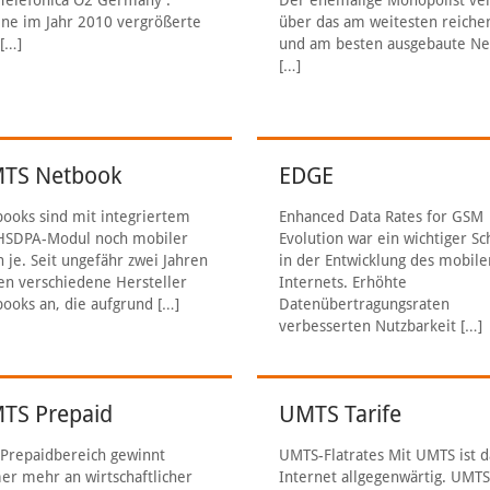
Telefonica O2 Germany .
Der ehemalige Monopolist ver
ine im Jahr 2010 vergrößerte
über das am weitesten reiche
[…]
und am besten ausgebaute Ne
[…]
TS Netbook
EDGE
ooks sind mit integriertem
Enhanced Data Rates for GSM
HSDPA-Modul noch mobiler
Evolution war ein wichtiger Sch
 je. Seit ungefähr zwei Jahren
in der Entwicklung des mobile
en verschiedene Hersteller
Internets. Erhöhte
ooks an, die aufgrund
[…]
Datenübertragungsraten
verbesserten Nutzbarkeit
[…]
TS Prepaid
UMTS Tarife
Prepaidbereich gewinnt
UMTS-Flatrates Mit UMTS ist d
r mehr an wirtschaftlicher
Internet allgegenwärtig. UMTS