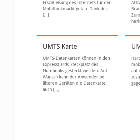
Erschließung des Internets für den
Attr
Mobilfunkmarkt getan. Dank des
Bra
[…]
Zun
her
UMTS Karte
UM
UMTS-Datenkarten können in den
Hard
ExpressCards-Steckplatz des
mob
Notebooks gesteckt werden. Auf
auf 
Wunsch kann der Anwender bei
zuzu
älteren Geräten die Datenkarte
gege
auch
[…]