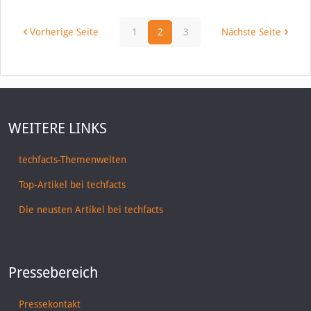
Vorherige Seite
1
2
3
Nächste Seite
WEITERE LINKS
techfacts-Themenwelten
Top-Artikel bei techfacts
Die neusten Artikel bei techfacts
Pressebereich
Pressekontakt