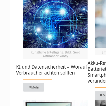
Künstliche Intelligenz, Bild: Gerd
Sm
Altmann/Pixabay
Akku-Re
KI und Datensicherheit – Worauf
Batterie
Verbraucher achten sollten
Smartph
verände
Mehr
M