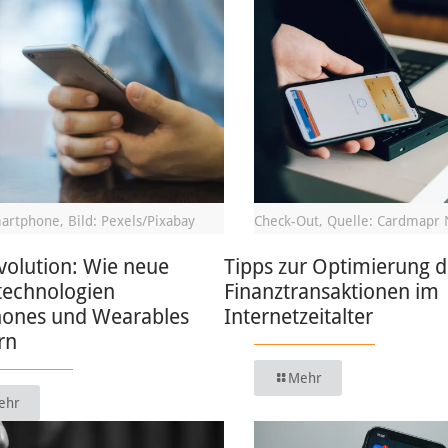
artphone, Bild: Pexels/Pixabay
Check-Out, Quelle: Cardmapr 
volution: Wie neue
Tipps zur Optimierung d
technologien
Finanztransaktionen im
ones und Wearables
Internetzeitalter
rn
Mehr
ehr