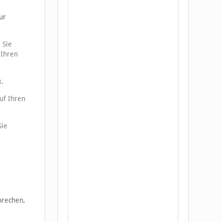
ur
 Sie
 Ihren
k.
uf Ihren
Sie
prechen,