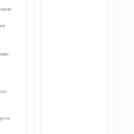
iterer
ann
 oder
rson
 gerne