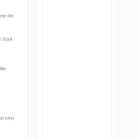
hne die
s Stück
die
triche)