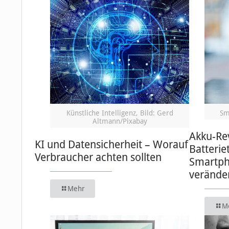
Künstliche Intelligenz, Bild: Gerd
Sm
Altmann/Pixabay
Akku-Re
KI und Datensicherheit – Worauf
Batterie
Verbraucher achten sollten
Smartph
verände
Mehr
M