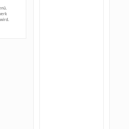
enü.
werk
wird.