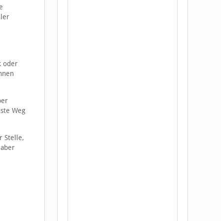
e
ler
k oder
Ihnen
ber
hste Weg
 Stelle,
 aber