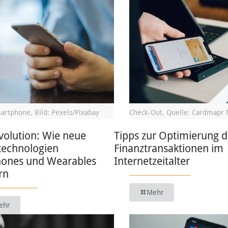
artphone, Bild: Pexels/Pixabay
Check-Out, Quelle: Cardmapr 
volution: Wie neue
Tipps zur Optimierung d
technologien
Finanztransaktionen im
ones und Wearables
Internetzeitalter
rn
Mehr
ehr