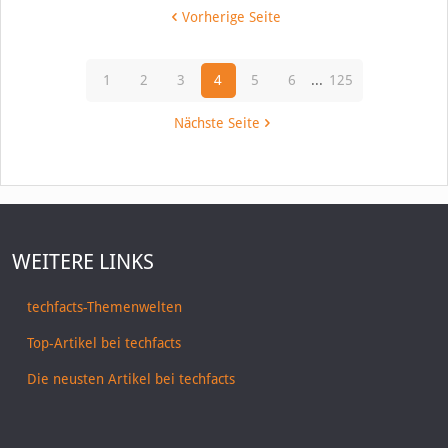
Vorherige Seite
1
2
3
4
5
6
...
125
Nächste Seite
WEITERE LINKS
techfacts-Themenwelten
Top-Artikel bei techfacts
Die neusten Artikel bei techfacts