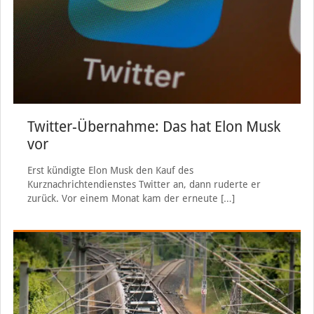
Twitter-Übernahme: Das hat Elon Musk
vor
Erst kündigte Elon Musk den Kauf des
Kurznachrichtendienstes Twitter an, dann ruderte er
zurück. Vor einem Monat kam der erneute
[…]