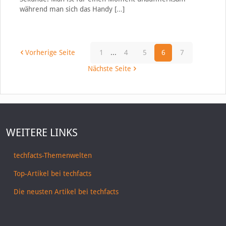
während man sich das Handy
[…]
Vorherige Seite
1
...
4
5
6
7
Nächste Seite
WEITERE LINKS
techfacts-Themenwelten
Top-Artikel bei techfacts
Die neusten Artikel bei techfacts