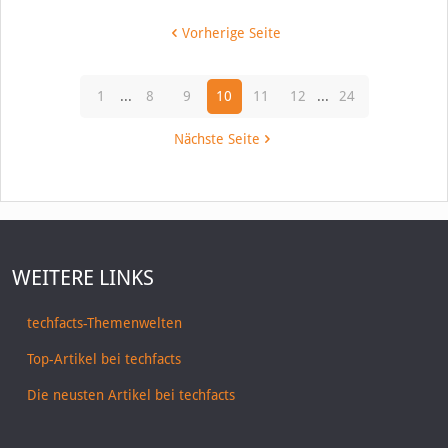
Vorherige Seite
1
...
8
9
10
11
12
...
24
Nächste Seite
WEITERE LINKS
techfacts-Themenwelten
Top-Artikel bei techfacts
Die neusten Artikel bei techfacts