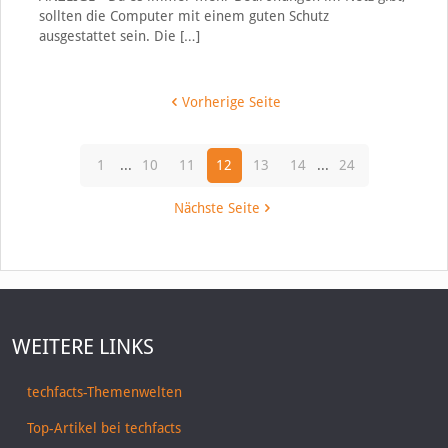
sollten die Computer mit einem guten Schutz
ausgestattet sein. Die
[…]
Vorherige Seite
1
...
10
11
12
13
14
...
24
Nächste Seite
WEITERE LINKS
techfacts-Themenwelten
Top-Artikel bei techfacts