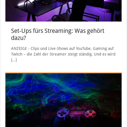
Set-Ups fürs Streaming: Was gehört
dazu?
ANZEIGE - Clips und Live-Shows auf YouTube, Gaming auf
Twitch – die Zahl der Streamer steigt ständig. Und es wird
[…]