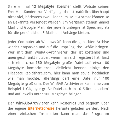
Gere einmal
12 Megabyte Speicher
stellt Web.de seinen
FreeMail-Kunden zur Verfügung, das ist natürlich überhaupt
nicht viel, höchstens zwei Lieder im .MP3-Format können so
an Bekannte versendet werden. Im Vergleich stehen Yahoo!
Mail und Google Mail, die jeweils unbegrenzt Speicherplatz
für die persönlichen E-Mails und Anhänge bieten.
Jeder Computer ab Windows XP kann die gepackten Archive
wieder entpacken und auf die ursprüngliche Größe bringen.
Wer mit dem WinRAR-Archivierer, der ist kostenlos und
uneingeschränkt nutzbar, wenn man sich registiert hat, lässt
sich eine
circa 150 Megabyte
große Datei auf etwa 100
Megabyte komprimieren. Vielleicht kennen einige den
Filespace Rapidshare.com, hier kann man soviel hochladen
wie man möchte, allerdings darf eine Datei nur 100
Megabyte groß sein. Der WinRAR-Archivierer kann eine zum
Beispiel 1 Gigabyte große Datei auch in 10 Stücke „hacken“
und auf jeweils unter 100 Megabyte bringen.
Der
WinRAR-Archivierer
kann kostenlos und bequem über
die eigene
Internetadresse
heruntergeladen werden. Nach
einer einfachen Installation kann man das Programm