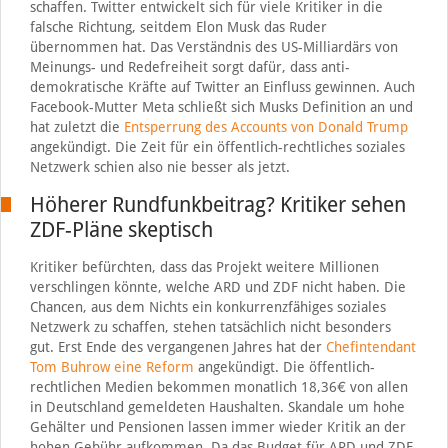
schaffen. Twitter entwickelt sich für viele Kritiker in die
falsche Richtung, seitdem Elon Musk das Ruder
übernommen hat. Das Verständnis des US-Milliardärs von
Meinungs- und Redefreiheit sorgt dafür, dass anti-
demokratische Kräfte auf Twitter an Einfluss gewinnen. Auch
Facebook-Mutter Meta schließt sich Musks Definition an und
hat zuletzt die
Entsperrung des Accounts von Donald Trump
angekündigt. Die Zeit für ein öffentlich-rechtliches soziales
Netzwerk schien also nie besser als jetzt.
Höherer Rundfunkbeitrag? Kritiker sehen
ZDF-Pläne skeptisch
Kritiker befürchten, dass das Projekt weitere Millionen
verschlingen könnte, welche ARD und ZDF nicht haben. Die
Chancen, aus dem Nichts ein konkurrenzfähiges soziales
Netzwerk zu schaffen, stehen tatsächlich nicht besonders
gut. Erst Ende des vergangenen Jahres hat der
Chefintendant
Tom Buhrow eine Reform
angekündigt. Die öffentlich-
rechtlichen Medien bekommen monatlich 18,36€ von allen
in Deutschland gemeldeten Haushalten. Skandale um hohe
Gehälter und Pensionen lassen immer wieder Kritik an der
hohen Gebühr aufkommen. Da das Budget für ARD und ZDF