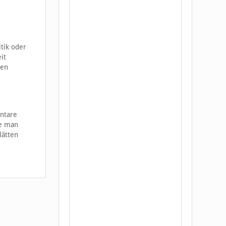
itik oder
it
men
entare
de man
lätten