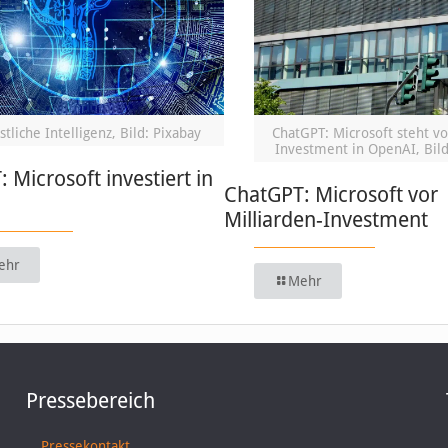
tliche Intelligenz, Bild: Pixabay
ChatGPT: Microsoft steht v
Investment in OpenAI, Bild
 Microsoft investiert in
ChatGPT: Microsoft vor
Milliarden-Investment
ehr
Mehr
Pressebereich
Pressekontakt