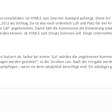
on entscheiden, ob HTML5 zum Internet-Standard aufsteigt. Diese Art
12 als Stichtag. Da ist also noch ordentlich Luft und Platz für viel Kr
st Call" angekommen. Damit hält die Kommission die Entwicklung sowe
cheiden können, ob HTML5 zum Einsatz kommen soll. Einige Unterneh
 den Nutzern ab. Selbst bei einem "Go" würden die ungelesenen Komm
erlagen werden gesichtet", so der Direktor Lee. Nach der Freigabe wer
achpflegen – wenn sie denn tatsächlich berechtigt sind. Ein ständiges g