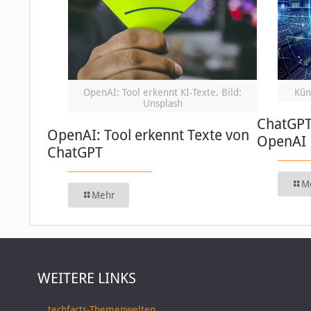
OpenAI: Tool erkennt KI-Texte, Bild:
Küns
Unsplash
ChatGPT:
OpenAI: Tool erkennt Texte von
OpenAI
ChatGPT
M
Mehr
WEITERE LINKS
techfacts-Themenwelten