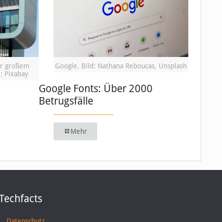
or großem
Google, Bild: Nathana Reboucas, Unsplash
: Pixabay
Google Fonts: Über 2000
Betrugsfälle
Mehr
Techfacts
Datenschutz