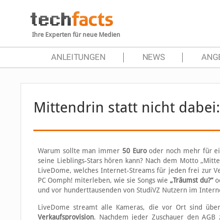
Ihre Experten für neue Medien
ANLEITUNGEN
NEWS
ANG
Mittendrin statt nicht dabei
Warum sollte man immer
50 Euro
oder noch mehr für e
seine Lieblings-Stars hören kann? Nach dem Motto „Mitte
LiveDome, welches Internet-Streams für jeden frei zur V
PC Oomph! miterleben, wie sie Songs wie
„Träumst du?“
od
und vor hunderttausenden von StudiVZ Nutzern im Intern
LiveDome streamt alle Kameras, die vor Ort sind übe
Verkaufsprovision
. Nachdem jeder Zuschauer den AGB 