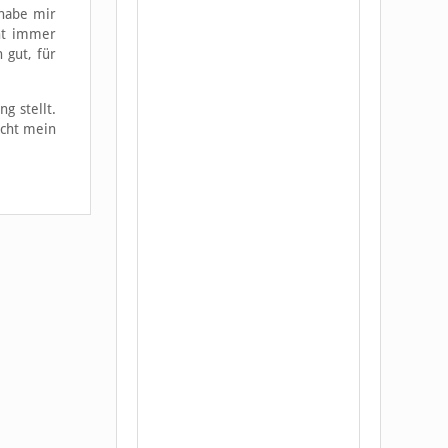
 habe mir
cht immer
 gut, für
g stellt.
icht mein