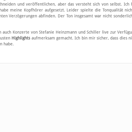
chneiden und veröffentlichen, aber das versteht sich von selbst. Ich
abe meine Kopfhörer aufgesetzt. Leider spielte die Tonqualität ni
ten Verzögerungen abfinden. Der Ton insgesamt war nicht sonderlich
m auch Konzerte von Stefanie Heinzmann und Schiller live zur Verfügun
eusten
Highlights
aufmerksam gemacht. Ich bin mir sicher, dass dies n
en habe.