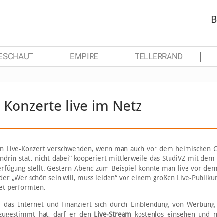
B
ESCHAUT
EMPIRE
TELLERRAND
: Konzerte live im Netz
in Live-Konzert verschwenden, wenn man auch vor dem heimischen 
ndrin statt nicht dabei“ kooperiert mittlerweile das StudiVZ mit dem
erfügung stellt. Gestern Abend zum Beispiel konnte man live vor de
er „Wer schön sein will, muss leiden“ vor einem großen Live-Publiku
et performten.
r das Internet und finanziert sich durch Einblendung von Werbun
zugestimmt hat, darf er den
Live-Stream
kostenlos einsehen und m