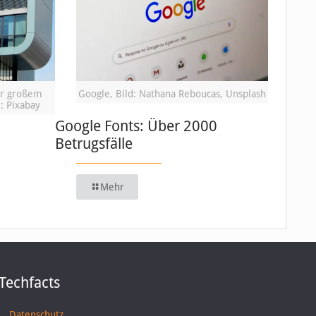
or großem
Google, Bild: Nathana Reboucas, Unsplash
: Pixabay
Google Fonts: Über 2000
Betrugsfälle
Mehr
Techfacts
Datenschutz