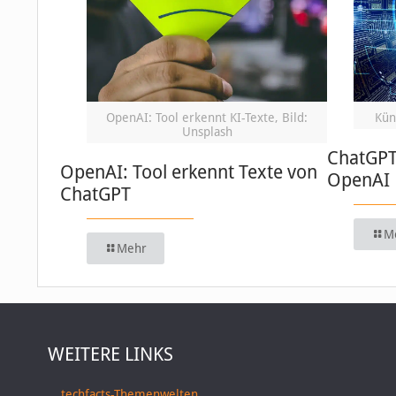
OpenAI: Tool erkennt KI-Texte, Bild:
Küns
Unsplash
ChatGPT:
OpenAI: Tool erkennt Texte von
OpenAI
ChatGPT
M
Mehr
WEITERE LINKS
techfacts-Themenwelten