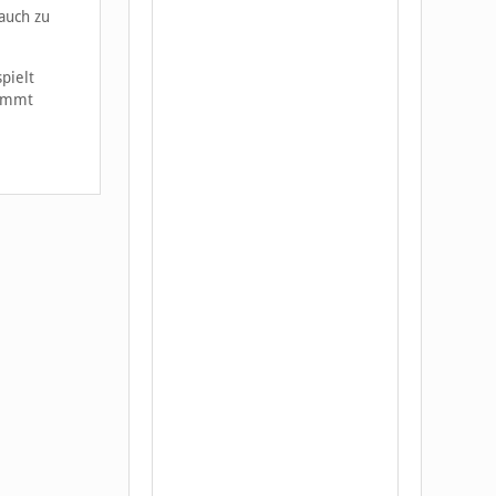
auch zu
pielt
kommt