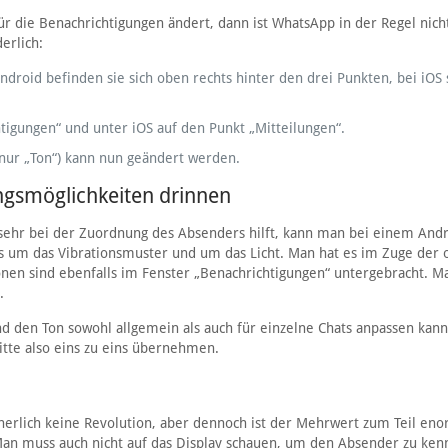
 die Benachrichtigungen ändert, dann ist WhatsApp in der Regel nich
erlich:
droid befinden sie sich oben rechts hinter den drei Punkten, bei iOS 
tigungen“ und unter iOS auf den Punkt „Mitteilungen“.
 nur „Ton“) kann nun geändert werden.
ngsmöglichkeiten drinnen
 sehr bei der Zuordnung des Absenders hilft, kann man bei einem Andr
s um das Vibrationsmuster und um das Licht. Man hat es im Zuge der 
onen sind ebenfalls im Fenster „Benachrichtigungen“ untergebracht. 
.
und den Ton sowohl allgemein als auch für einzelne Chats anpassen kann
itte also eins zu eins übernehmen.
icherlich keine Revolution, aber dennoch ist der Mehrwert zum Teil en
. Man muss auch nicht auf das Display schauen, um den Absender zu ken