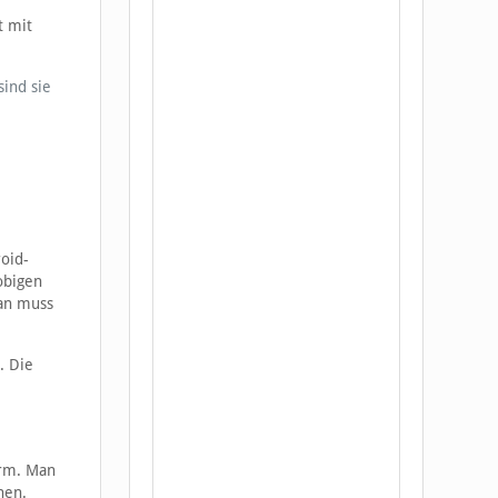
t mit
sind sie
oid-
obigen
Man muss
. Die
orm. Man
nen.