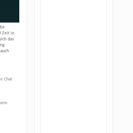
die
 Zeit in
sich das
ung
 auch
e Chat
inem