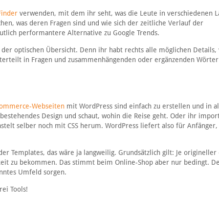
inder
verwenden, mit dem ihr seht, was die Leute in verschiedenen 
chen, was deren Fragen sind und wie sich der zeitliche Verlauf der
eutlich performantere Alternative zu Google Trends.
 der optischen Übersicht. Denn ihr habt rechts alle möglichen Details
 unterteilt in Fragen und zusammenhängenden oder ergänzenden Wörte
ommerce-Webseiten
mit WordPress sind einfach zu erstellen und in a
bestehendes Design und schaut, wohin die Reise geht. Oder ihr import
telt selber noch mit CSS herum. WordPress liefert also für Anfänger,
 Templates, das wäre ja langweilig. Grundsätzlich gilt: Je origineller
keit zu bekommen. Das stimmt beim Online-Shop aber nur bedingt. De
anntes Umfeld sorgen.
ei Tools!