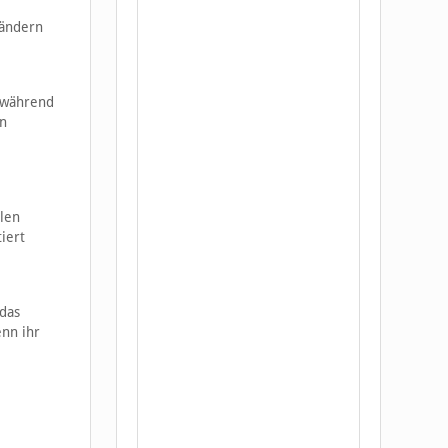
Ländern
, während
rn
llen
iert
 das
nn ihr