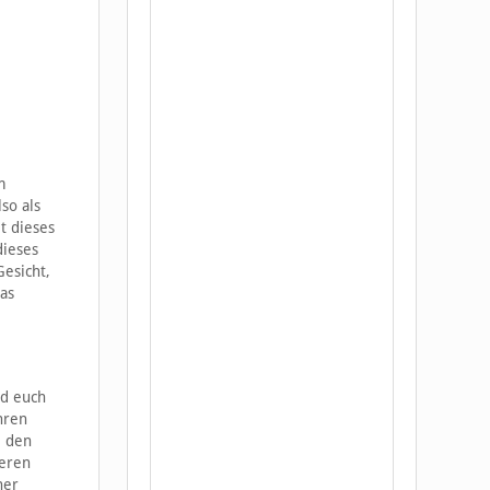
m
so als
t dieses
dieses
esicht,
as
nd euch
hren
i den
deren
her