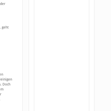
oder
, geht
en
leinigen
n. Doch
rem
r
.