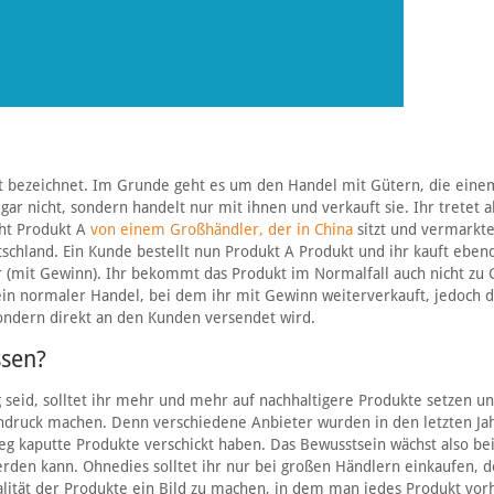
ft bezeichnet. Im Grunde geht es um den Handel mit Gütern, die eine
gar nicht, sondern handelt nur mit ihnen und verkauft sie. Ihr tretet al
eht Produkt A
von einem Großhändler, der in China
sitzt und vermarkte
schland. Ein Kunde bestellt nun Produkt A Produkt und ihr kauft eben
 (mit Gewinn). Ihr bekommt das Produkt im Normalfall auch nicht zu G
 ein normaler Handel, bei dem ihr mit Gewinn weiterverkauft, jedoch d
ondern direkt an den Kunden versendet wird.
ssen?
 seid, solltet ihr mehr und mehr auf nachhaltigere Produkte setzen u
indruck machen. Denn verschiedene Anbieter wurden in den letzten Ja
weg kaputte Produkte verschickt haben. Das Bewusstsein wächst also be
erden kann. Ohnedies solltet ihr nur bei großen Händlern einkaufen, 
ualität der Produkte ein Bild zu machen, in dem man jedes Produkt vor