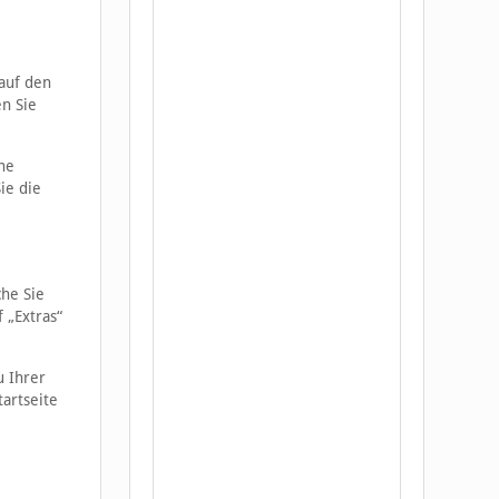
 auf den
en Sie
he
ie die
che Sie
 „Extras“
u Ihrer
artseite