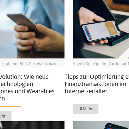
artphone, Bild: Pexels/Pixabay
Check-Out, Quelle: Cardmapr 
volution: Wie neue
Tipps zur Optimierung d
technologien
Finanztransaktionen im
ones und Wearables
Internetzeitalter
rn
Mehr
ehr