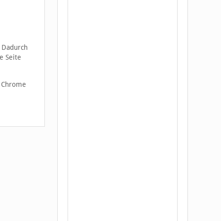
. Dadurch
e Seite
e Chrome