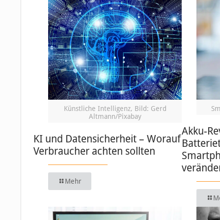
Künstliche Intelligenz, Bild: Gerd
Sm
Altmann/Pixabay
Akku-Re
KI und Datensicherheit – Worauf
Batterie
Verbraucher achten sollten
Smartph
verände
Mehr
M