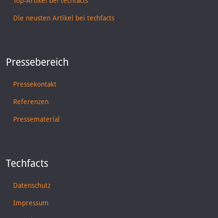
Top-Artikel bei techfacts
Die neusten Artikel bei techfacts
Pressebereich
Pressekontakt
Referenzen
Pressematerial
Techfacts
Datenschutz
Impressum