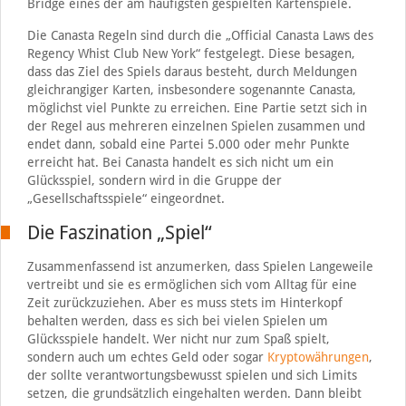
Bridge eines der am häufigsten gespielten Kartenspiele.
Die Canasta Regeln sind durch die „Official Canasta Laws des
Regency Whist Club New York“ festgelegt. Diese besagen,
dass das Ziel des Spiels daraus besteht, durch Meldungen
gleichrangiger Karten, insbesondere sogenannte Canasta,
möglichst viel Punkte zu erreichen. Eine Partie setzt sich in
der Regel aus mehreren einzelnen Spielen zusammen und
endet dann, sobald eine Partei 5.000 oder mehr Punkte
erreicht hat. Bei Canasta handelt es sich nicht um ein
Glücksspiel, sondern wird in die Gruppe der
„Gesellschaftsspiele“ eingeordnet.
Die Faszination „Spiel“
Zusammenfassend ist anzumerken, dass Spielen Langeweile
vertreibt und sie es ermöglichen sich vom Alltag für eine
Zeit zurückzuziehen. Aber es muss stets im Hinterkopf
behalten werden, dass es sich bei vielen Spielen um
Glücksspiele handelt. Wer nicht nur zum Spaß spielt,
sondern auch um echtes Geld oder sogar
Kryptowährungen
,
der sollte verantwortungsbewusst spielen und sich Limits
setzen, die grundsätzlich eingehalten werden. Dann bleibt