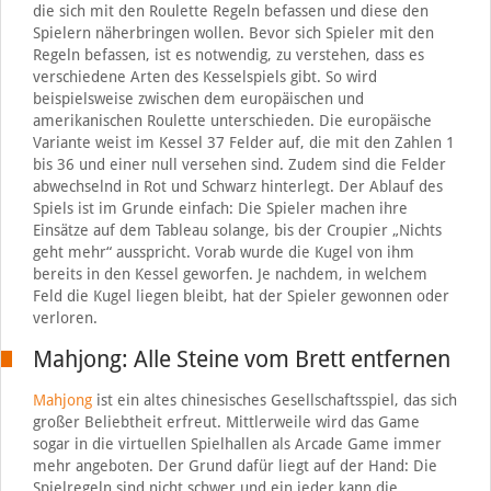
die sich mit den Roulette Regeln befassen und diese den
Spielern näherbringen wollen. Bevor sich Spieler mit den
Regeln befassen, ist es notwendig, zu verstehen, dass es
verschiedene Arten des Kesselspiels gibt. So wird
beispielsweise zwischen dem europäischen und
amerikanischen Roulette unterschieden. Die europäische
Variante weist im Kessel 37 Felder auf, die mit den Zahlen 1
bis 36 und einer null versehen sind. Zudem sind die Felder
abwechselnd in Rot und Schwarz hinterlegt. Der Ablauf des
Spiels ist im Grunde einfach: Die Spieler machen ihre
Einsätze auf dem Tableau solange, bis der Croupier „Nichts
geht mehr“ ausspricht. Vorab wurde die Kugel von ihm
bereits in den Kessel geworfen. Je nachdem, in welchem
Feld die Kugel liegen bleibt, hat der Spieler gewonnen oder
verloren.
Mahjong: Alle Steine vom Brett entfernen
Mahjong
ist ein altes chinesisches Gesellschaftsspiel, das sich
großer Beliebtheit erfreut. Mittlerweile wird das Game
sogar in die virtuellen Spielhallen als Arcade Game immer
mehr angeboten. Der Grund dafür liegt auf der Hand: Die
Spielregeln sind nicht schwer und ein jeder kann die