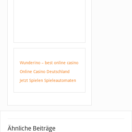
Wunderino – best online casino
Online Casino Deutschland
Jetzt Spielen Spieleautomaten
Ähnliche Beiträge