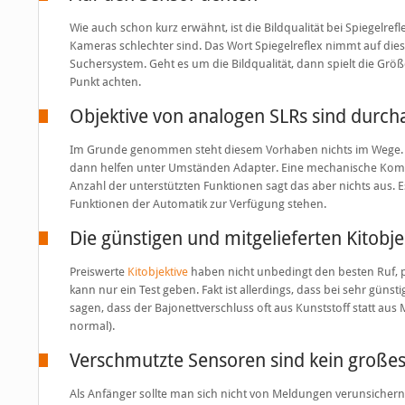
Wie auch schon kurz erwähnt, ist die Bildqualität bei Spiegelre
Kameras schlechter sind. Das Wort Spiegelreflex nimmt auf dies
Suchersystem. Geht es um die Bildqualität, dann spielt die Größ
Punkt achten.
Objektive von analogen SLRs sind durch
Im Grunde genommen steht diesem Vorhaben nichts im Wege. Wichti
dann helfen unter Umständen Adapter. Eine mechanische Kompa
Anzahl der unterstützten Funktionen sagt das aber nichts aus. E
Funktionen der Automatik zur Verfügung stehen.
Die günstigen und mitgelieferten Kitobj
Preiswerte
Kitobjektive
haben nicht unbedingt den besten Ruf, p
kann nur ein Test geben. Fakt ist allerdings, dass bei sehr güns
sagen, dass der Bajonettverschluss oft aus Kunststoff statt aus M
normal).
Verschmutzte Sensoren sind kein große
Als Anfänger sollte man sich nicht von Meldungen verunsichern 