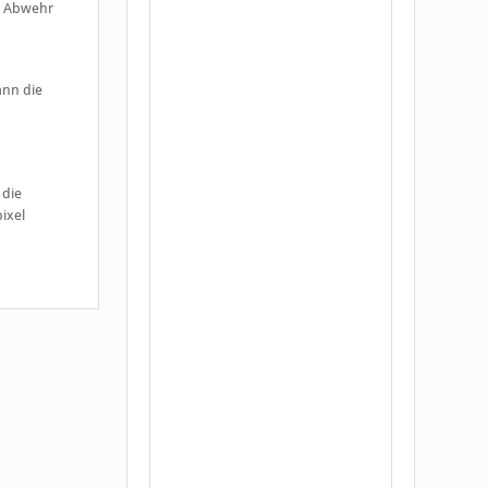
ls Abwehr
ann die
 die
ixel