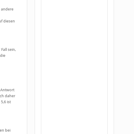
s andere
uf diesen
Fall sein,
die
 Antwort
ich daher
5,6 ist
en bei