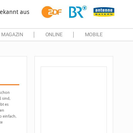
ekannt aus
MAGAZIN
ONLINE
MOBILE
schon
 sind,
bt es
sen
o einfach.
te