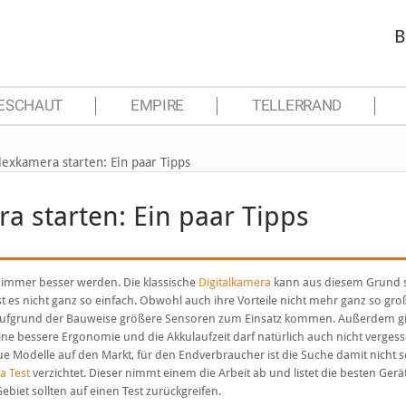
B
ESCHAUT
EMPIRE
TELLERRAND
lexkamera starten: Ein paar Tipps
ra starten: Ein paar Tipps
 immer besser werden. Die klassische
Digitalkamera
kann aus diesem Grund 
 es nicht ganz so einfach. Obwohl auch ihre Vorteile nicht mehr ganz so groß
, da aufgrund der Bauweise größere Sensoren zum Einsatz kommen. Außerdem gi
ine bessere Ergonomie und die Akkulaufzeit darf natürlich auch nicht verges
e Modelle auf den Markt, für den Endverbraucher ist die Suche damit nicht s
a Test
verzichtet. Dieser nimmt einem die Arbeit ab und listet die besten Gerä
biet sollten auf einen Test zurückgreifen.