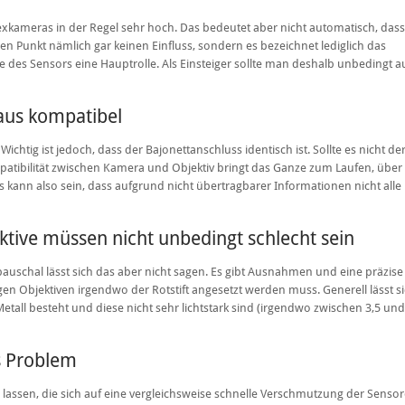
flexkameras in der Regel sehr hoch. Das bedeutet aber nicht automatisch, das
en Punkt nämlich gar keinen Einfluss, sondern es bezeichnet lediglich das
e des Sensors eine Hauptrolle. Als Einsteiger sollte man deshalb unbedingt a
aus kompatibel
g ist jedoch, dass der Bajonettanschluss identisch ist. Sollte es nicht der 
tibilität zwischen Kamera und Objektiv bringt das Ganze zum Laufen, über 
s kann also sein, dass aufgrund nicht übertragbarer Informationen nicht alle
ektive müssen nicht unbedingt schlecht sein
auschal lässt sich das aber nicht sagen. Es gibt Ausnahmen und eine präzise
tigen Objektiven irgendwo der Rotstift angesetzt werden muss. Generell lässt s
etall besteht und diese nicht sehr lichtstark sind (irgendwo zwischen 3,5 und 
s Problem
lassen, die sich auf eine vergleichsweise schnelle Verschmutzung der Sensor