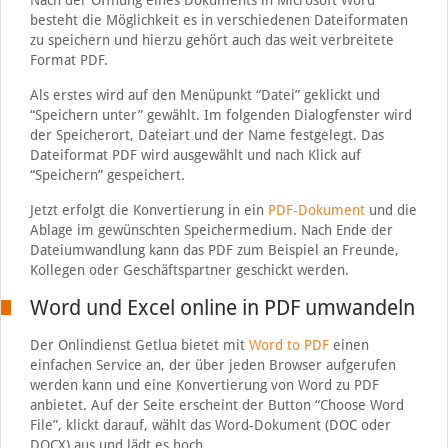
Nach der Öffnung eines Dokuments in Microsoft Word
besteht die Möglichkeit es in verschiedenen Dateiformaten
zu speichern und hierzu gehört auch das weit verbreitete
Format PDF.
Als erstes wird auf den Menüpunkt “Datei” geklickt und
“Speichern unter” gewählt. Im folgenden Dialogfenster wird
der Speicherort, Dateiart und der Name festgelegt. Das
Dateiformat PDF wird ausgewählt und nach Klick auf
“Speichern” gespeichert.
Jetzt erfolgt die Konvertierung in ein
PDF-Dokument
und die
Ablage im gewünschten Speichermedium. Nach Ende der
Dateiumwandlung kann das PDF zum Beispiel an Freunde,
Kollegen oder Geschäftspartner geschickt werden.
Word und Excel online in PDF umwandeln
Der Onlindienst Getlua bietet mit
Word to PDF
einen
einfachen Service an, der über jeden Browser aufgerufen
werden kann und eine Konvertierung von Word zu PDF
anbietet. Auf der Seite erscheint der Button “Choose Word
File”, klickt darauf, wählt das Word-Dokument (DOC oder
DOCX) aus und lädt es hoch.