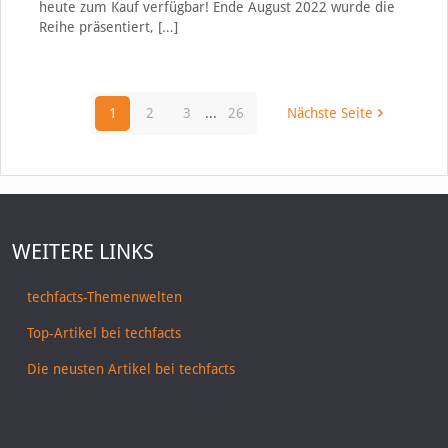
heute zum Kauf verfügbar! Ende August 2022 wurde die
Reihe präsentiert,
[…]
1
2
3
...
26
Nächste Seite
WEITERE LINKS
techfacts-Themenwelten
Top-Artikel bei techfacts
Die neusten Artikel bei techfacts