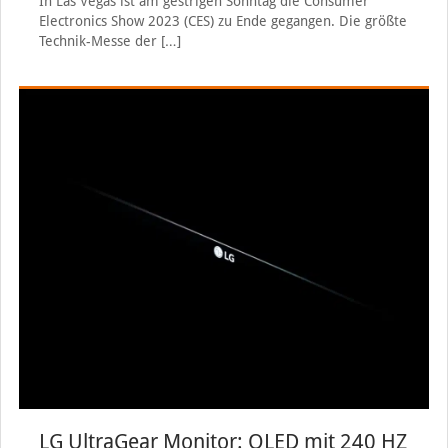
In Las Vegas ist am gestrigen Sonntag die Consumer
Electronics Show 2023 (CES) zu Ende gegangen. Die größte
Technik-Messe der
[…]
LG UltraGear Monitor: OLED mit 240 HZ